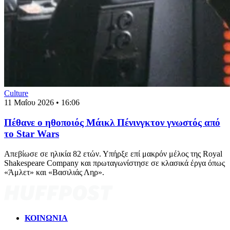
Culture
11 Μαΐου 2026 • 16:06
Πέθανε ο ηθοποιός Μάικλ Πένινγκτον γνωστός από
το Star Wars
Απεβίωσε σε ηλικία 82 ετών. Υπήρξε επί μακρόν μέλος της Royal
Shakespeare Company και πρωταγωνίστησε σε κλασικά έργα όπως
«Άμλετ» και «Βασιλιάς Ληρ».
ΚΟΙΝΩΝΙΑ