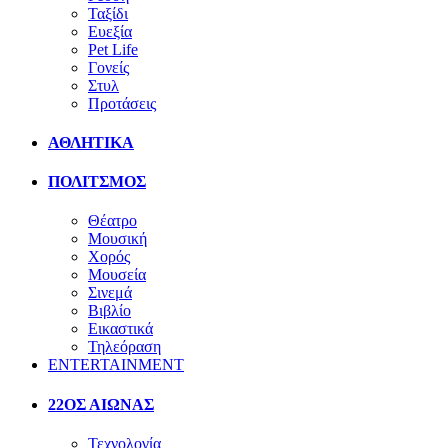
Ταξίδι
Ευεξία
Pet Life
Γονείς
Στυλ
Προτάσεις
ΑΘΛΗΤΙΚΑ
ΠΟΛΙΤΣΜΟΣ
Θέατρο
Μουσική
Χορός
Μουσεία
Σινεμά
Βιβλίο
Εικαστικά
Τηλεόραση
ENTERTAINMENT
22ΟΣ ΑΙΩΝΑΣ
Τεχνολογία