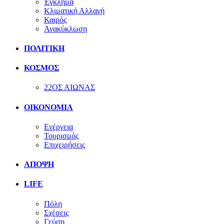
Έγκλημα
Κλιματική Αλλαγή
Καιρός
Ανακύκλωση
ΠΟΛΙΤΙΚΗ
ΚΟΣΜΟΣ
22ΟΣ ΑΙΩΝΑΣ
ΟΙΚΟΝΟΜΙΑ
Ενέργεια
Τουρισμός
Επιχειρήσεις
ΑΠΟΨΗ
LIFE
Πόλη
Σχέσεις
Γεύση