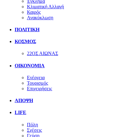
Έγκλημα
Κλιματική Αλλαγή
Καιρός
Ανακύκλωση
ΠΟΛΙΤΙΚΗ
ΚΟΣΜΟΣ
22ΟΣ ΑΙΩΝΑΣ
ΟΙΚΟΝΟΜΙΑ
Ενέργεια
Τουρισμός
Επιχειρήσεις
ΑΠΟΨΗ
LIFE
Πόλη
Σχέσεις
Γεύση