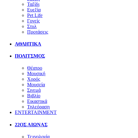
Ταξίδι
Ευεξία
Pet Life
Γονείς
Στυλ
Προτάσεις
ΑΘΛΗΤΙΚΑ
ΠΟΛΙΤΣΜΟΣ
Θέατρο
Μουσική
Χορός
Μουσεία
Σινεμά
Βιβλίο
Εικαστικά
Τηλεόραση
ENTERTAINMENT
22ΟΣ ΑΙΩΝΑΣ
Τεχνολογία