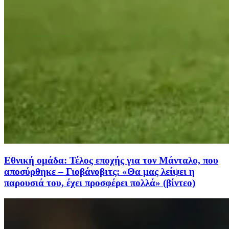
Εθνική ομάδα: Τέλος εποχής για τον Μάνταλο, που
αποσύρθηκε – Γιοβάνοβιτς: «Θα μας λείψει η
παρουσιά του, έχει προσφέρει πολλά» (βίντεο)