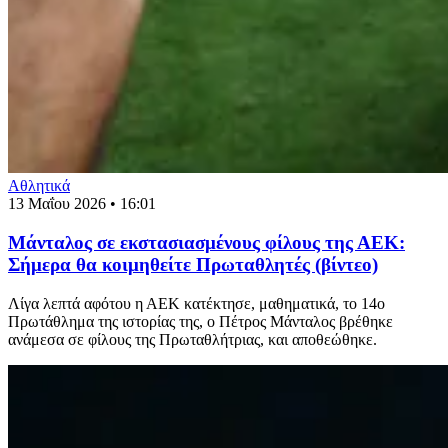
Αθλητικά
13 Μαΐου 2026 • 16:01
Μάνταλος σε εκστασιασμένους φίλους της ΑΕΚ:
Σήμερα θα κοιμηθείτε Πρωταθλητές (βίντεο)
Λίγα λεπτά αφότου η ΑΕΚ κατέκτησε, μαθηματικά, το 14ο
Πρωτάθλημα της ιστορίας της, ο Πέτρος Μάνταλος βρέθηκε
ανάμεσα σε φίλους της Πρωταθλήτριας, και αποθεώθηκε.