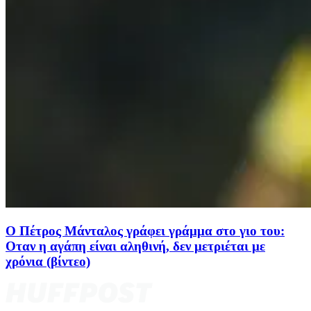
Ο Πέτρος Μάνταλος γράφει γράμμα στο γιο του:
Οταν η αγάπη είναι αληθινή, δεν μετριέται με
χρόνια (βίντεο)