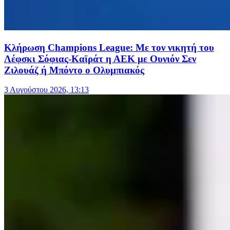
Κλήρωση Champions League: Με τον νικητή του
Λέφσκι Σόφιας-Καϊράτ η ΑΕΚ με Ουνιόν Σεν
Ζιλουάζ ή Μπόντο ο Ολυμπιακός
3 Αυγούστου 2026, 13:13