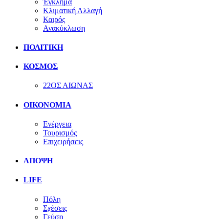
Έγκλημα
Κλιματική Αλλαγή
Καιρός
Ανακύκλωση
ΠΟΛΙΤΙΚΗ
ΚΟΣΜΟΣ
22ΟΣ ΑΙΩΝΑΣ
ΟΙΚΟΝΟΜΙΑ
Ενέργεια
Τουρισμός
Επιχειρήσεις
ΑΠΟΨΗ
LIFE
Πόλη
Σχέσεις
Γεύση