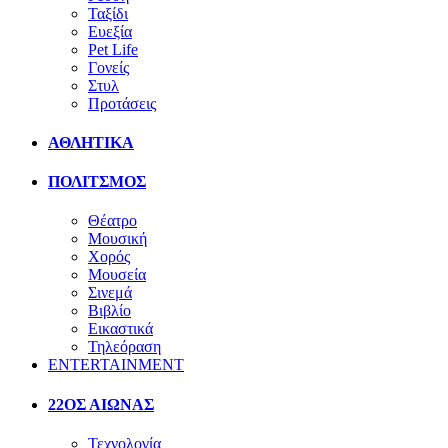
Ταξίδι
Ευεξία
Pet Life
Γονείς
Στυλ
Προτάσεις
ΑΘΛΗΤΙΚΑ
ΠΟΛΙΤΣΜΟΣ
Θέατρο
Μουσική
Χορός
Μουσεία
Σινεμά
Βιβλίο
Εικαστικά
Τηλεόραση
ENTERTAINMENT
22ΟΣ ΑΙΩΝΑΣ
Τεχνολογία