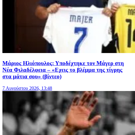
Μάριος Ηλιόπουλος: Υποδέχτηκε τον Μάγερ στη
Νέα Φιλαδέλφεια – «Εχεις το βλέμμα της τίγρης
στα μάτια σου» (βίντεο)
7 Αυγούστου 2026, 13:48