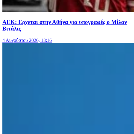
ΑΕΚ: Ερχεται στην Αθήνα για υπογραφές ο Μίλαν
Βιτάλις
4 Αυγούστου 2026, 18:16