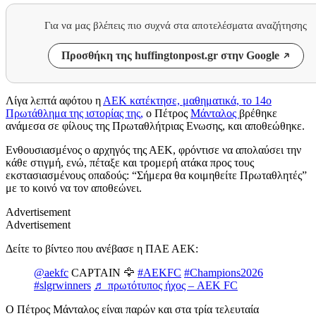
Για να μας βλέπεις πιο συχνά στα αποτελέσματα αναζήτησης
Προσθήκη της huffingtonpost.gr στην Google
Λίγα λεπτά αφότου η
ΑΕΚ
κατέκτησε, μαθηματικά, το 14ο
Πρωτάθλημα της ιστορίας της,
ο Πέτρος
Μάνταλος
βρέθηκε
ανάμεσα σε φίλους της Πρωταθλήτριας Ενωσης, και αποθεώθηκε.
Ενθουσιασμένος ο αρχηγός της ΑΕΚ, φρόντισε να απολαύσει την
κάθε στιγμή, ενώ, πέταξε και τρομερή ατάκα προς τους
εκστασιασμένους οπαδούς: “Σήμερα θα κοιμηθείτε Πρωταθλητές”
με το κοινό να τον αποθεώνει.
Advertisement
Advertisement
Δείτε το βίντεο που ανέβασε η ΠΑΕ ΑΕΚ:
@aekfc
CAPTAIN 🦅
#AEKFC
#Champions2026
#slgrwinners
♬ πρωτότυπος ήχος – AEK FC
Ο Πέτρος Μάνταλος είναι παρών και στα τρία τελευταία