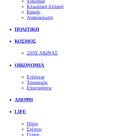
Έγκλημα
Κλιματική Αλλαγή
Καιρός
Ανακύκλωση
ΠΟΛΙΤΙΚΗ
ΚΟΣΜΟΣ
22ΟΣ ΑΙΩΝΑΣ
ΟΙΚΟΝΟΜΙΑ
Ενέργεια
Τουρισμός
Επιχειρήσεις
ΑΠΟΨΗ
LIFE
Πόλη
Σχέσεις
Γεύση