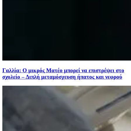
Γαλλία: Ο μικρός Ματέο μπορεί να επιστρέψει στο
σχολείο – Διπλή μεταμόσχευση ήπατος και νεφρού