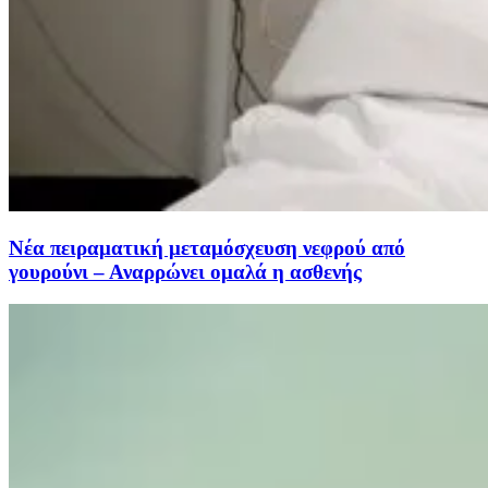
Νέα πειραματική μεταμόσχευση νεφρού από
γουρούνι – Αναρρώνει ομαλά η ασθενής