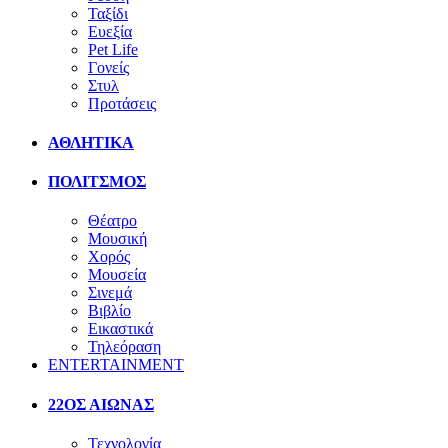
Ταξίδι
Ευεξία
Pet Life
Γονείς
Στυλ
Προτάσεις
ΑΘΛΗΤΙΚΑ
ΠΟΛΙΤΣΜΟΣ
Θέατρο
Μουσική
Χορός
Μουσεία
Σινεμά
Βιβλίο
Εικαστικά
Τηλεόραση
ENTERTAINMENT
22ΟΣ ΑΙΩΝΑΣ
Τεχνολογία