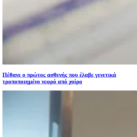
Πέθανε ο πρώτος ασθενής που έλαβε γενετικά
τροποποιημένο νεφρό από χοίρο