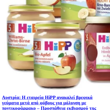
Αυστρία: Η εταιρεία HiPP ανακαλεί βρεφικά
γεύματα μετά από φόβους για μόλυνση με
ποντικοφάρμακο – Προσπάθεια εκβιασμού της