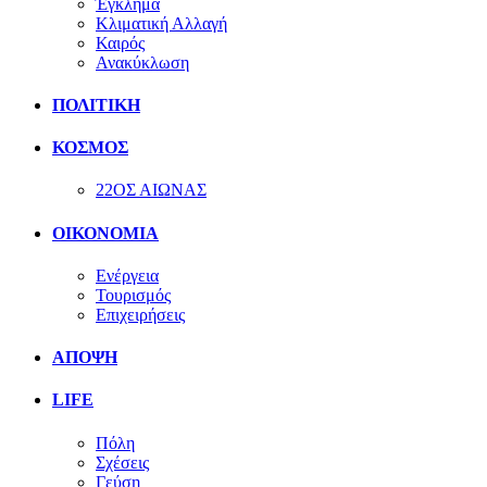
Έγκλημα
Κλιματική Αλλαγή
Καιρός
Ανακύκλωση
ΠΟΛΙΤΙΚΗ
ΚΟΣΜΟΣ
22ΟΣ ΑΙΩΝΑΣ
ΟΙΚΟΝΟΜΙΑ
Ενέργεια
Τουρισμός
Επιχειρήσεις
ΑΠΟΨΗ
LIFE
Πόλη
Σχέσεις
Γεύση