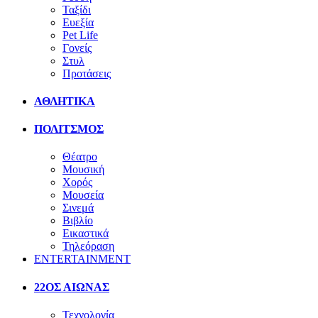
Ταξίδι
Ευεξία
Pet Life
Γονείς
Στυλ
Προτάσεις
ΑΘΛΗΤΙΚΑ
ΠΟΛΙΤΣΜΟΣ
Θέατρο
Μουσική
Χορός
Μουσεία
Σινεμά
Βιβλίο
Εικαστικά
Τηλεόραση
ENTERTAINMENT
22ΟΣ ΑΙΩΝΑΣ
Τεχνολογία