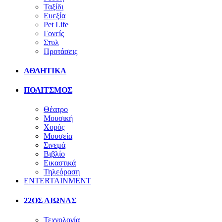
Ταξίδι
Ευεξία
Pet Life
Γονείς
Στυλ
Προτάσεις
ΑΘΛΗΤΙΚΑ
ΠΟΛΙΤΣΜΟΣ
Θέατρο
Μουσική
Χορός
Μουσεία
Σινεμά
Βιβλίο
Εικαστικά
Τηλεόραση
ENTERTAINMENT
22ΟΣ ΑΙΩΝΑΣ
Τεχνολογία