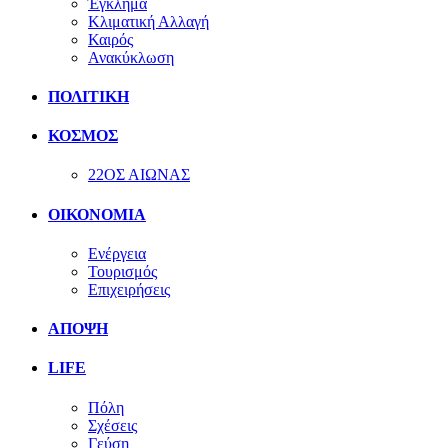
Έγκλημα
Κλιματική Αλλαγή
Καιρός
Ανακύκλωση
ΠΟΛΙΤΙΚΗ
ΚΟΣΜΟΣ
22ΟΣ ΑΙΩΝΑΣ
ΟΙΚΟΝΟΜΙΑ
Ενέργεια
Τουρισμός
Επιχειρήσεις
ΑΠΟΨΗ
LIFE
Πόλη
Σχέσεις
Γεύση