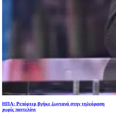
ΗΠΑ: Ρεπόρτερ βγήκε ζωντανά στην τηλεόραση
χωρίς παντελόνι