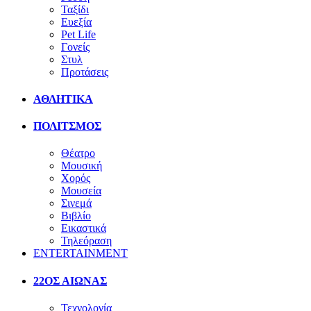
Ταξίδι
Ευεξία
Pet Life
Γονείς
Στυλ
Προτάσεις
ΑΘΛΗΤΙΚΑ
ΠΟΛΙΤΣΜΟΣ
Θέατρο
Μουσική
Χορός
Μουσεία
Σινεμά
Βιβλίο
Εικαστικά
Τηλεόραση
ENTERTAINMENT
22ΟΣ ΑΙΩΝΑΣ
Τεχνολογία