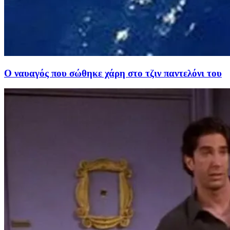
Ο ναυαγός που σώθηκε χάρη στο τζιν παντελόνι του