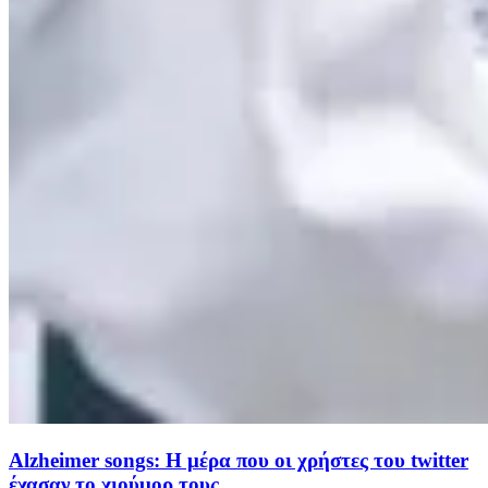
Alzheimer songs: Η μέρα που οι χρήστες του twitter
έχασαν το χιούμορ τους