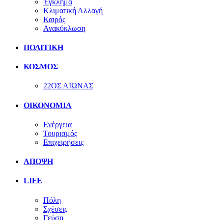
Έγκλημα
Κλιματική Αλλαγή
Καιρός
Ανακύκλωση
ΠΟΛΙΤΙΚΗ
ΚΟΣΜΟΣ
22ΟΣ ΑΙΩΝΑΣ
ΟΙΚΟΝΟΜΙΑ
Ενέργεια
Τουρισμός
Επιχειρήσεις
ΑΠΟΨΗ
LIFE
Πόλη
Σχέσεις
Γεύση