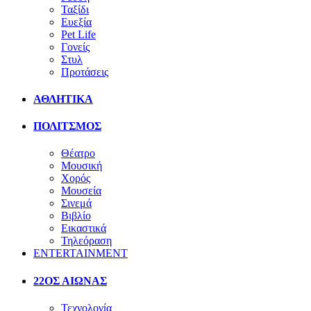
Ταξίδι
Ευεξία
Pet Life
Γονείς
Στυλ
Προτάσεις
ΑΘΛΗΤΙΚΑ
ΠΟΛΙΤΣΜΟΣ
Θέατρο
Μουσική
Χορός
Μουσεία
Σινεμά
Βιβλίο
Εικαστικά
Τηλεόραση
ENTERTAINMENT
22ΟΣ ΑΙΩΝΑΣ
Τεχνολογία