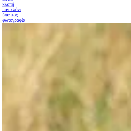
κλοπή
παντελόνι
ύποπτος
φωτογραφία