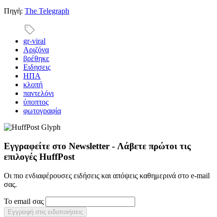
Πηγή:
The Telegraph
gr-viral
Αριζόνα
βρέθηκε
Ειδησεις
ΗΠΑ
κλοπή
παντελόνι
ύποπτος
φωτογραφία
Εγγραφείτε στο Newsletter - Λάβετε πρώτοι τις
επιλογές HuffPost
Οι πιο ενδιαφέρουσες ειδήσεις και απόψεις καθημερινά στο e-mail
σας.
Το email σας
Εγγραφή στις ειδοποιήσεις