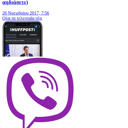
αηδιάσετε)
26 Νοεμβρίου 2017, 7:56
Oλα τα τελευταία νέα