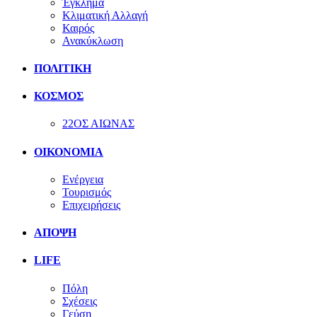
Έγκλημα
Κλιματική Αλλαγή
Καιρός
Ανακύκλωση
ΠΟΛΙΤΙΚΗ
ΚΟΣΜΟΣ
22ΟΣ ΑΙΩΝΑΣ
ΟΙΚΟΝΟΜΙΑ
Ενέργεια
Τουρισμός
Επιχειρήσεις
ΑΠΟΨΗ
LIFE
Πόλη
Σχέσεις
Γεύση