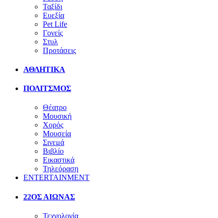
Ταξίδι
Ευεξία
Pet Life
Γονείς
Στυλ
Προτάσεις
ΑΘΛΗΤΙΚΑ
ΠΟΛΙΤΣΜΟΣ
Θέατρο
Μουσική
Χορός
Μουσεία
Σινεμά
Βιβλίο
Εικαστικά
Τηλεόραση
ENTERTAINMENT
22ΟΣ ΑΙΩΝΑΣ
Τεχνολογία