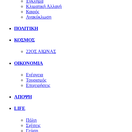
Έγκλημα
Κλιματική Αλλαγή
Καιρός
Ανακύκλωση
ΠΟΛΙΤΙΚΗ
ΚΟΣΜΟΣ
22ΟΣ ΑΙΩΝΑΣ
ΟΙΚΟΝΟΜΙΑ
Ενέργεια
Τουρισμός
Επιχειρήσεις
ΑΠΟΨΗ
LIFE
Πόλη
Σχέσεις
Γεύση