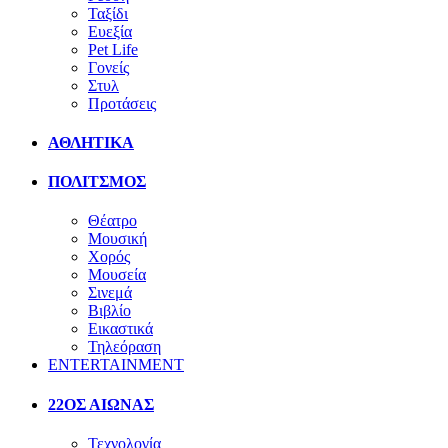
Ταξίδι
Ευεξία
Pet Life
Γονείς
Στυλ
Προτάσεις
ΑΘΛΗΤΙΚΑ
ΠΟΛΙΤΣΜΟΣ
Θέατρο
Μουσική
Χορός
Μουσεία
Σινεμά
Βιβλίο
Εικαστικά
Τηλεόραση
ENTERTAINMENT
22ΟΣ ΑΙΩΝΑΣ
Τεχνολογία