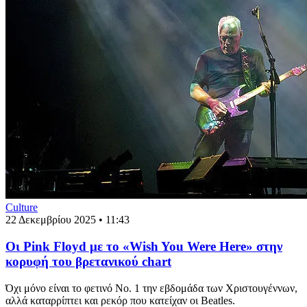
Culture
22 Δεκεμβρίου 2025 • 11:43
Οι Pink Floyd με το «Wish You Were Here» στην
κορυφή του βρετανικού chart
Όχι μόνο είναι το φετινό Νο. 1 την εβδομάδα των Χριστουγέννων,
αλλά καταρρίπτει και ρεκόρ που κατείχαν οι Beatles.