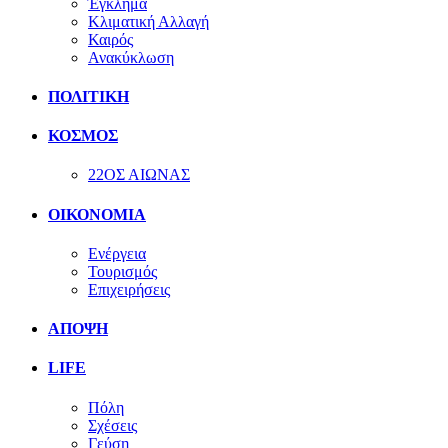
Έγκλημα
Κλιματική Αλλαγή
Καιρός
Ανακύκλωση
ΠΟΛΙΤΙΚΗ
ΚΟΣΜΟΣ
22ΟΣ ΑΙΩΝΑΣ
ΟΙΚΟΝΟΜΙΑ
Ενέργεια
Τουρισμός
Επιχειρήσεις
ΑΠΟΨΗ
LIFE
Πόλη
Σχέσεις
Γεύση