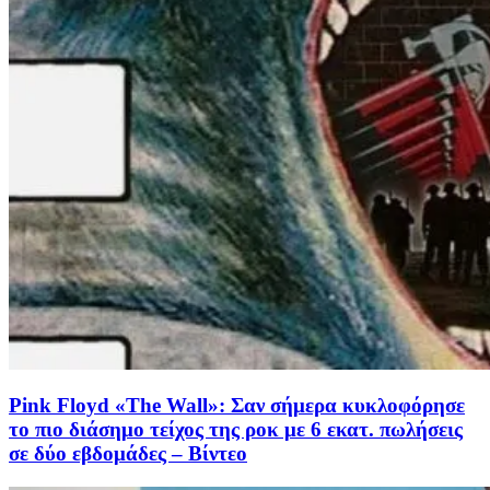
Pink Floyd «The Wall»: Σαν σήμερα κυκλοφόρησε
το πιο διάσημο τείχος της ροκ με 6 εκατ. πωλήσεις
σε δύο εβδομάδες – Βίντεο