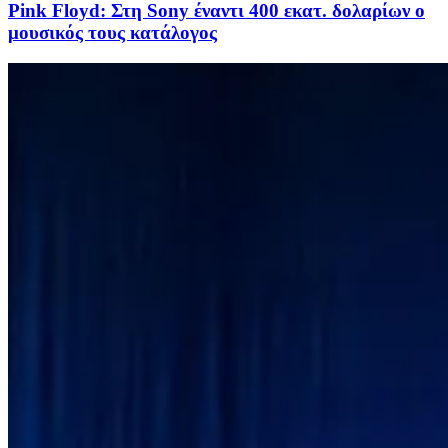
Pink Floyd: Στη Sony έναντι 400 εκατ. δολαρίων ο
μουσικός τους κατάλογος