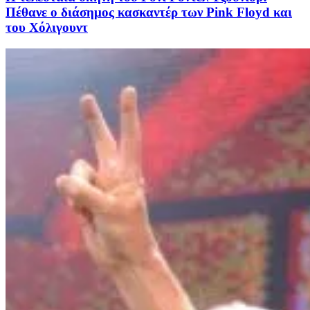
Πέθανε ο διάσημος κασκαντέρ των Pink Floyd και
του Χόλιγουντ