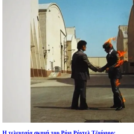
Η τελευταία σκηνή του Ρόνι Ρόντελ Τζούνιορ: