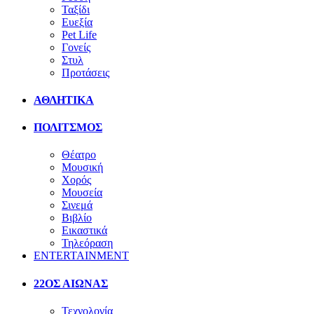
Ταξίδι
Ευεξία
Pet Life
Γονείς
Στυλ
Προτάσεις
ΑΘΛΗΤΙΚΑ
ΠΟΛΙΤΣΜΟΣ
Θέατρο
Μουσική
Χορός
Μουσεία
Σινεμά
Βιβλίο
Εικαστικά
Τηλεόραση
ENTERTAINMENT
22ΟΣ ΑΙΩΝΑΣ
Τεχνολογία