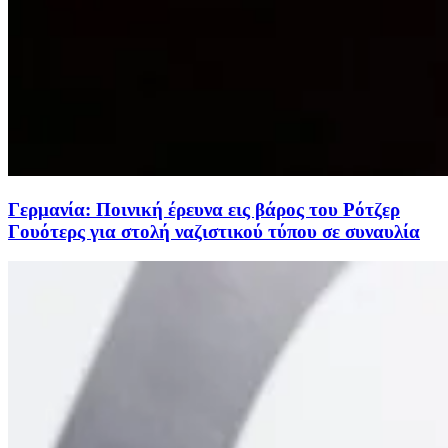
Γερμανία: Ποινική έρευνα εις βάρος του Ρότζερ
Γουότερς για στολή ναζιστικού τύπου σε συναυλία