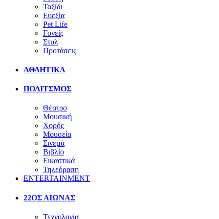
Ταξίδι
Ευεξία
Pet Life
Γονείς
Στυλ
Προτάσεις
ΑΘΛΗΤΙΚΑ
ΠΟΛΙΤΣΜΟΣ
Θέατρο
Μουσική
Χορός
Μουσεία
Σινεμά
Βιβλίο
Εικαστικά
Τηλεόραση
ENTERTAINMENT
22ΟΣ ΑΙΩΝΑΣ
Τεχνολογία