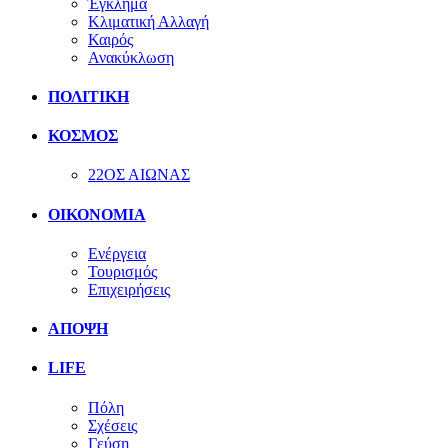
Έγκλημα
Κλιματική Αλλαγή
Καιρός
Ανακύκλωση
ΠΟΛΙΤΙΚΗ
ΚΟΣΜΟΣ
22ΟΣ ΑΙΩΝΑΣ
ΟΙΚΟΝΟΜΙΑ
Ενέργεια
Τουρισμός
Επιχειρήσεις
ΑΠΟΨΗ
LIFE
Πόλη
Σχέσεις
Γεύση