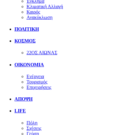
Έγκλημα
Κλιματική Αλλαγή
Καιρός
Ανακύκλωση
ΠΟΛΙΤΙΚΗ
ΚΟΣΜΟΣ
22ΟΣ ΑΙΩΝΑΣ
ΟΙΚΟΝΟΜΙΑ
Ενέργεια
Τουρισμός
Επιχειρήσεις
ΑΠΟΨΗ
LIFE
Πόλη
Σχέσεις
Γεύση