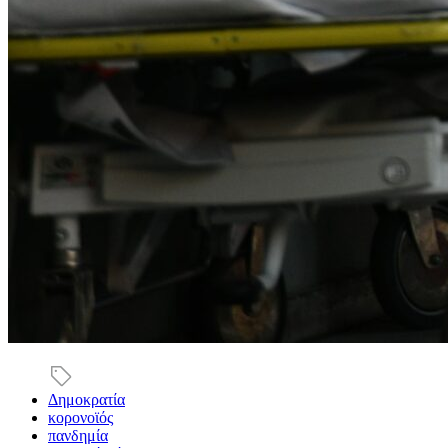
Δημοκρατία
κορονοϊός
πανδημία