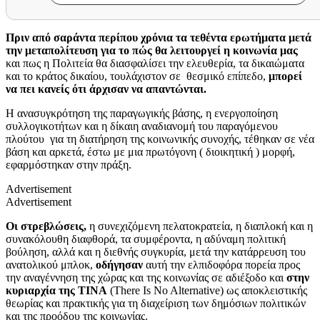
Πριν από σαράντα περίπου χρόνια τα τεθέντα ερωτήματα μετά
την μεταπολίτευση για το πώς θα λειτουργεί η κοινωνία μας
και πως η Πολιτεία θα διασφαλίσει την ελευθερία, τα δικαιώματα
και το κράτος δικαίου, τουλάχιστον σε θεσμικό επίπεδο,
μπορεί
να πει κανείς ότι άρχισαν να απαντώνται.
Η ανασυγκρότηση της παραγωγικής βάσης, η ενεργοποίηση
συλλογικοτήτων και η δίκαιη αναδιανομή του παραγόμενου
πλούτου για τη διατήρηση της κοινωνικής συνοχής, τέθηκαν σε νέα
βάση και αρκετά, έστω με μια πρωτόγονη ( διοικητική ) μορφή,
εφαρμόστηκαν στην πράξη.
Advertisement
Advertisement
Οι στρεβλώσεις,
η συνεχιζόμενη πελατοκρατεία, η διαπλοκή και η
συνακόλουθη διαφθορά, τα συμφέροντα, η αδύναμη πολιτική
βούληση, αλλά και η διεθνής συγκυρία, μετά την κατάρρευση του
ανατολικού μπλοκ,
οδήγησαν
αυτή την ελπιδοφόρα πορεία προς
την αναγέννηση της χώρας και της κοινωνίας σε αδιέξοδο και
στην
κυριαρχία της
ΤΙΝΑ
(There Is No Alternative) ως αποκλειστικής
θεωρίας και πρακτικής για τη διαχείριση των δημόσιων πολιτικών
και της προόδου της κοινωνίας.