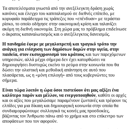
Τα αποτελέσματα γνωστά από την ανεξέλεγκτη δράση χωρίς
κανόνες και έλεγχο του καπιταλισμού σε διεθνές επίπεδο, με
κορυφαίο παράδειγμα τις τράπεζες που «επένδυαν» με τεράστιο
ρίσκο, το οποίο οδήγησε στην οικονομική κρίση και ταλανίζει
ακόμη τη διεθνή οικονομία. Στη χώρα μας το πρόβλημα επιδείνωσε
ο άκρατος καταναλωτισμός και ο ανεξέλεγκτος δανεισμός.
Η πανδημία έφερε με μεγαλοπρεπή και τραγικό τρόπο την
ανάγκη για ενίσχυση των δημόσιων δομών στην υγεία, στην
παιδεία, στον εκσυγχρονισμό του κράτους
και των παρεχόμενων
υπηρεσιών, αλλά μέχρι σήμερα δεν έχει κατορθώσει να
δημιουργήσει δυστυχώς εκείνο το ρεύμα στην κοινωνία που θα
δώσει την ολιστική και μεθοδική απάντηση σε αυτό που
πλασάρεται, ως η «μόνη επιλογή» από τους κυβερνώντες του
σήμερα.
Είναι τώρα λοιπόν η ώρα όσοι πιστεύουν ότι μας αξίζει ένα
καλύτερο παρόν και μέλλον, να ενεργοποιηθούν
, καθότι οι αρχές
και οι αξίες που μεγαλώσαμε παραμένουν ζωντανές και τρέφουν τις
ελπίδες για μια δίκαιη και δημιουργική κοινωνία στην οποία θα
συνδιαμορφώνουμε συλλογικά τις κοινές μας προσδοκίες,
βάζοντας τον Άνθρωπο πάνω από το χρήμα και στο επίκεντρο των
αποφάσεων που τον αφορούν.