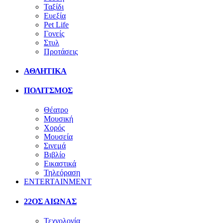
Ταξίδι
Ευεξία
Pet Life
Γονείς
Στυλ
Προτάσεις
ΑΘΛΗΤΙΚΑ
ΠΟΛΙΤΣΜΟΣ
Θέατρο
Μουσική
Χορός
Μουσεία
Σινεμά
Βιβλίο
Εικαστικά
Τηλεόραση
ENTERTAINMENT
22ΟΣ ΑΙΩΝΑΣ
Τεχνολογία