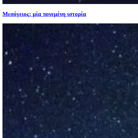
Μεσόγειος: μία πονεμένη ιστορία