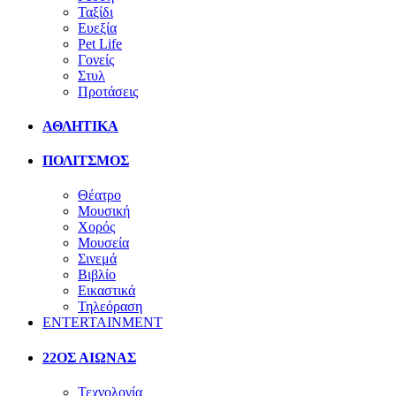
Ταξίδι
Ευεξία
Pet Life
Γονείς
Στυλ
Προτάσεις
ΑΘΛΗΤΙΚΑ
ΠΟΛΙΤΣΜΟΣ
Θέατρο
Μουσική
Χορός
Μουσεία
Σινεμά
Βιβλίο
Εικαστικά
Τηλεόραση
ENTERTAINMENT
22ΟΣ ΑΙΩΝΑΣ
Τεχνολογία