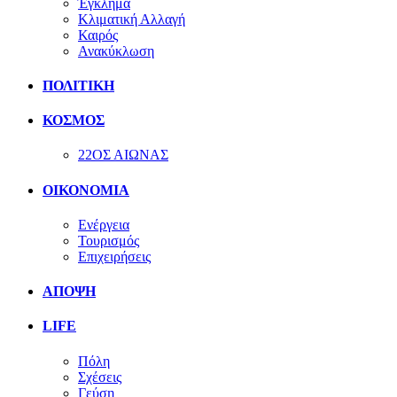
Έγκλημα
Κλιματική Αλλαγή
Καιρός
Ανακύκλωση
ΠΟΛΙΤΙΚΗ
ΚΟΣΜΟΣ
22ΟΣ ΑΙΩΝΑΣ
ΟΙΚΟΝΟΜΙΑ
Ενέργεια
Τουρισμός
Επιχειρήσεις
ΑΠΟΨΗ
LIFE
Πόλη
Σχέσεις
Γεύση