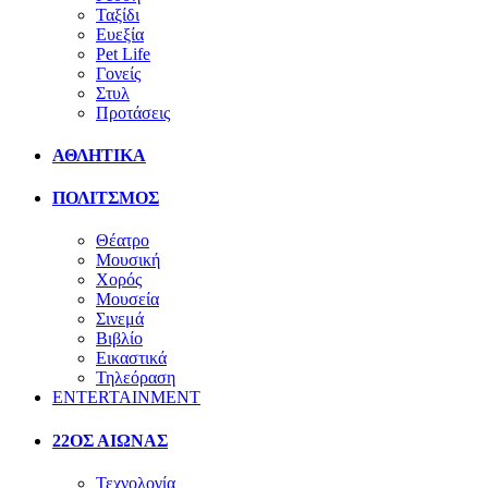
Ταξίδι
Ευεξία
Pet Life
Γονείς
Στυλ
Προτάσεις
ΑΘΛΗΤΙΚΑ
ΠΟΛΙΤΣΜΟΣ
Θέατρο
Μουσική
Χορός
Μουσεία
Σινεμά
Βιβλίο
Εικαστικά
Τηλεόραση
ENTERTAINMENT
22ΟΣ ΑΙΩΝΑΣ
Τεχνολογία