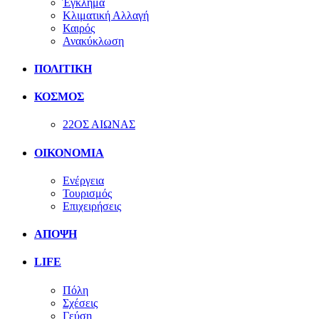
Έγκλημα
Κλιματική Αλλαγή
Καιρός
Ανακύκλωση
ΠΟΛΙΤΙΚΗ
ΚΟΣΜΟΣ
22ΟΣ ΑΙΩΝΑΣ
ΟΙΚΟΝΟΜΙΑ
Ενέργεια
Τουρισμός
Επιχειρήσεις
ΑΠΟΨΗ
LIFE
Πόλη
Σχέσεις
Γεύση