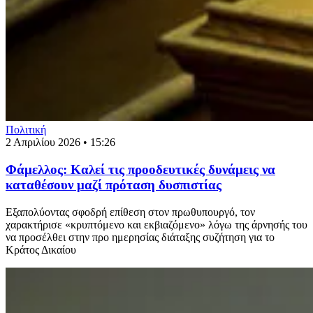
Πολιτική
2 Απριλίου 2026 • 15:26
Φάμελλος: Καλεί τις προοδευτικές δυνάμεις να
καταθέσουν μαζί πρόταση δυσπιστίας
Εξαπολύοντας σφοδρή επίθεση στον πρωθυπουργό, τον
χαρακτήρισε «κρυπτόμενο και εκβιαζόμενο» λόγω της άρνησής του
να προσέλθει στην προ ημερησίας διάταξης συζήτηση για το
Κράτος Δικαίου