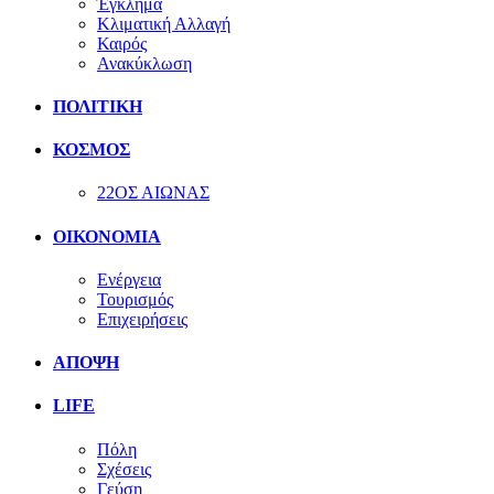
Έγκλημα
Κλιματική Αλλαγή
Καιρός
Ανακύκλωση
ΠΟΛΙΤΙΚΗ
ΚΟΣΜΟΣ
22ΟΣ ΑΙΩΝΑΣ
ΟΙΚΟΝΟΜΙΑ
Ενέργεια
Τουρισμός
Επιχειρήσεις
ΑΠΟΨΗ
LIFE
Πόλη
Σχέσεις
Γεύση