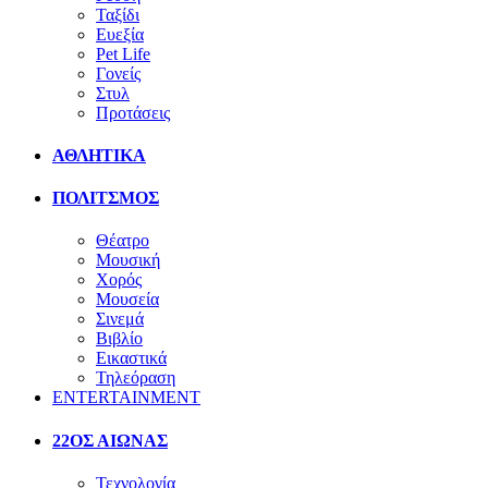
Ταξίδι
Ευεξία
Pet Life
Γονείς
Στυλ
Προτάσεις
ΑΘΛΗΤΙΚΑ
ΠΟΛΙΤΣΜΟΣ
Θέατρο
Μουσική
Χορός
Μουσεία
Σινεμά
Βιβλίο
Εικαστικά
Τηλεόραση
ENTERTAINMENT
22ΟΣ ΑΙΩΝΑΣ
Τεχνολογία