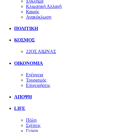
Έγκλημα
Κλιματική Αλλαγή
Καιρός
Ανακύκλωση
ΠΟΛΙΤΙΚΗ
ΚΟΣΜΟΣ
22ΟΣ ΑΙΩΝΑΣ
ΟΙΚΟΝΟΜΙΑ
Ενέργεια
Τουρισμός
Επιχειρήσεις
ΑΠΟΨΗ
LIFE
Πόλη
Σχέσεις
Γεύση