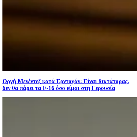
Οργή Μενέντεζ κατά Ερντογάν: Είναι δικτάτορας,
δεν θα πάρει τα F-16 όσο είμαι στη Γερουσία