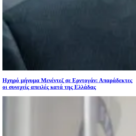
Ηχηρό μήνυμα Μενέντεζ σε Ερντογάν: Απαράδεκτες
οι συνεχείς απειλές κατά της Ελλάδας