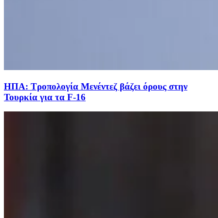
ΗΠΑ: Τροπολογία Μενέντεζ βάζει όρους στην
Τουρκία για τα F-16