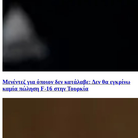
Μενέντεζ για όποιον δεν κατάλαβε: Δεν θα εγκρίνω
καμία πώληση F-16 στην Τουρκία