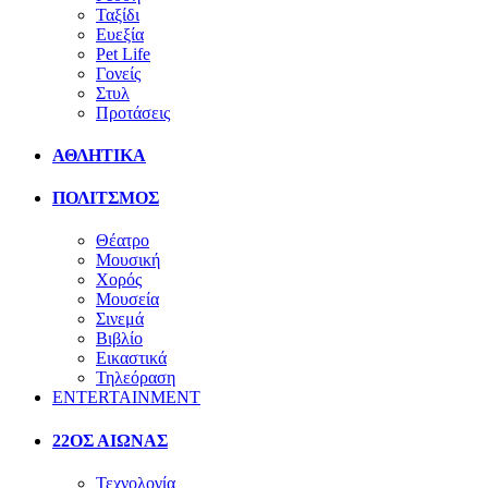
Ταξίδι
Ευεξία
Pet Life
Γονείς
Στυλ
Προτάσεις
ΑΘΛΗΤΙΚΑ
ΠΟΛΙΤΣΜΟΣ
Θέατρο
Μουσική
Χορός
Μουσεία
Σινεμά
Βιβλίο
Εικαστικά
Τηλεόραση
ENTERTAINMENT
22ΟΣ ΑΙΩΝΑΣ
Τεχνολογία