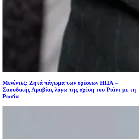
Μενέντεζ: Ζητά πάγωμα των σχέσεων ΗΠΑ –
Σαουδικής Αραβίας λόγω της σχέση του Ριάντ με τη
Ρωσία