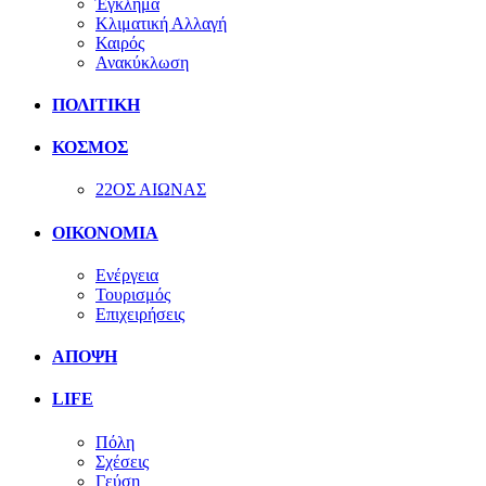
Έγκλημα
Κλιματική Αλλαγή
Καιρός
Ανακύκλωση
ΠΟΛΙΤΙΚΗ
ΚΟΣΜΟΣ
22ΟΣ ΑΙΩΝΑΣ
ΟΙΚΟΝΟΜΙΑ
Ενέργεια
Τουρισμός
Επιχειρήσεις
ΑΠΟΨΗ
LIFE
Πόλη
Σχέσεις
Γεύση