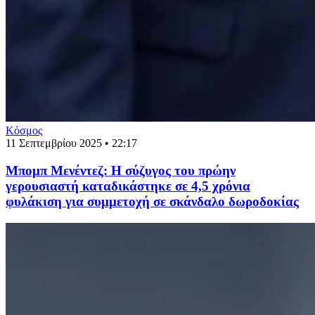
Κόσμος
11 Σεπτεμβρίου 2025 • 22:17
Μπομπ Μενέντεζ: Η σύζυγος του πρώην
γερουσιαστή καταδικάστηκε σε 4,5 χρόνια
φυλάκιση για συμμετοχή σε σκάνδαλο δωροδοκίας