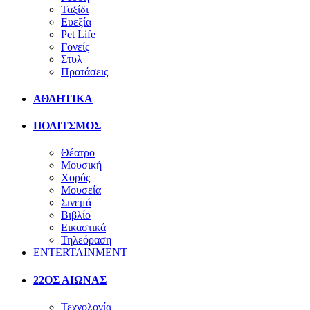
Ταξίδι
Ευεξία
Pet Life
Γονείς
Στυλ
Προτάσεις
ΑΘΛΗΤΙΚΑ
ΠΟΛΙΤΣΜΟΣ
Θέατρο
Μουσική
Χορός
Μουσεία
Σινεμά
Βιβλίο
Εικαστικά
Τηλεόραση
ENTERTAINMENT
22ΟΣ ΑΙΩΝΑΣ
Τεχνολογία