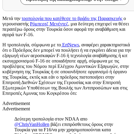
Μετά την
τροπολογία που κατέθεσε το βράδυ της Παρασκευής
ο
γερουσιαστής
Ρόμπερτζ Μενέντεζ
, μια δεύτερη επιχειρεί να θέσει
περαιτέρω όρους στην Τουρκία όσον αφορά την αναβάθμιση και
αγορά των F-16.
Η τροπολογία, σύμφωνα με το
ErtNews
, αναφέρει χαρακτηριστικά
ότι ο Πρόεδρος δεν μπορεί να πουλήσει ή να εγκρίνει άδεια για την
εξαγωγή νέων αεροσκαφών F-16 ή τεχνολογία αναβάθμισης ή κιτ
εκσυγχρονισμού F-16 σε οποιαδήποτε αρχή, σύμφωνα με τις
προβλέψεις του Νόμου περί Ελέγχου Αμυντικών Εξαγωγών, στην
κυβέρνηση της Τουρκίας ή σε οποιονδήποτε οργανισμό ή όργανο
της Τουρκίας, εκτός και εάν ο πρόεδρος πιστοποιήσει στην
Επιτροπή Διεθνών Σχέσεων της Γερουσίας και στην Επιτροπή
Εξωτερικών Υποθέσεων της Βουλής των Αντιπροσώπων και στις
Επιτροπές Αμυνας του Κογκρέσου ότι:
Advertisement
Advertisement
Δεύτερη τροπολογία στον NDAA απο
@ChrisVanHollen
βάζει επιπρόσθετους όρους στην
Τουρκία για τα F16/να μην χρησιμοποιούνται κατα