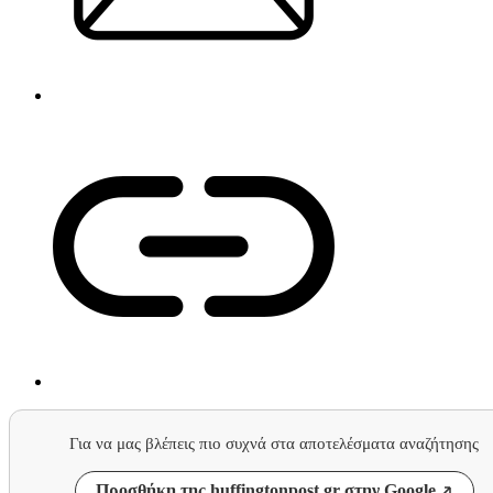
Για να μας βλέπεις πιο συχνά στα αποτελέσματα αναζήτησης
Προσθήκη της huffingtonpost.gr στην Google