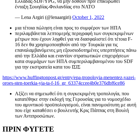
Ελλαδας-SDF/YPG, να μην δοθούν πριν επικυρωθεί
ένταξη Σουηδίας-Φινλανδίας στο ΝΑΤΟ
— Lena Argiri (@lenaargiri)
October 1, 2022
μια τέτοια πώληση είναι προς το συμφέρον των ΗΠΑ
περιλαμβάνεται λεπτομερής περιγραφή των συγκεκριμένων
μέτρων που έχουν ληφθεί για να διασφαλιστεί ότι τέτοια F-
16 δεν θα χρησιμοποιηθούν από την Τουρκία για τις
επαναλαμβανόμενες μη εξουσιοδοτημένες υπερπτήσεις πάνω
από την Ελλάδα και εναντίον στρατιωτικών επιχειρήσεων
κατα συμμάχων των ΗΠΑ συμπεριλαμβανομένου του SDF
για την εκστρατεία κατα του ΙΣΙΣ
https://www.huffingtonpost.gr/entry/epa-tropoloyia-menentez-vazei-
oroes-sten-toerkia-yia-ta-f-16_gr_63374ccee4b0e376dbf6ce86
Αξίζει να σημειωθεί ότι η συγκεκριμένη τροπολογία, που
κατατέθηκε στην εκδοχή της Γερουσίας για το νομοσχέδιο
του αμυντικού προϋπολογισμού, είναι πανομοιότυπη με αυτή
που είχε καταθέσει ο βουλευτής Κρις Πάππας στη Βουλή
των Αντιπροσώπων.
ΠΡΙΝ ΦΥΓΕΤΕ