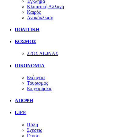
Έγκλημα
Κλιματική Αλλαγή
Καιρός
Ανακύκλωση
ΠΟΛΙΤΙΚΗ
ΚΟΣΜΟΣ
22ΟΣ ΑΙΩΝΑΣ
ΟΙΚΟΝΟΜΙΑ
Ενέργεια
Τουρισμός
Επιχειρήσεις
ΑΠΟΨΗ
LIFE
Πόλη
Σχέσεις
Γεύση