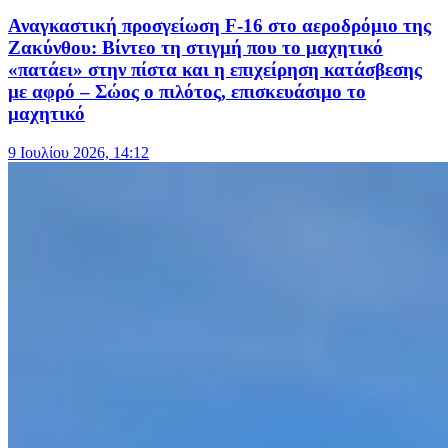
Αναγκαστική προσγείωση F-16 στο αεροδρόμιο της
Ζακύνθου: Βίντεο τη στιγμή που το μαχητικό
«πατάει» στην πίστα και η επιχείρηση κατάσβεσης
με αφρό – Σώος ο πιλότος, επισκευάσιμο το
μαχητικό
9 Ιουλίου 2026, 14:12