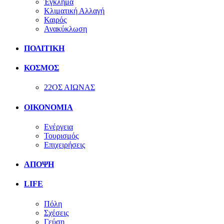
Έγκλημα
Κλιματική Αλλαγή
Καιρός
Ανακύκλωση
ΠΟΛΙΤΙΚΗ
ΚΟΣΜΟΣ
22ΟΣ ΑΙΩΝΑΣ
ΟΙΚΟΝΟΜΙΑ
Ενέργεια
Τουρισμός
Επιχειρήσεις
ΑΠΟΨΗ
LIFE
Πόλη
Σχέσεις
Γεύση