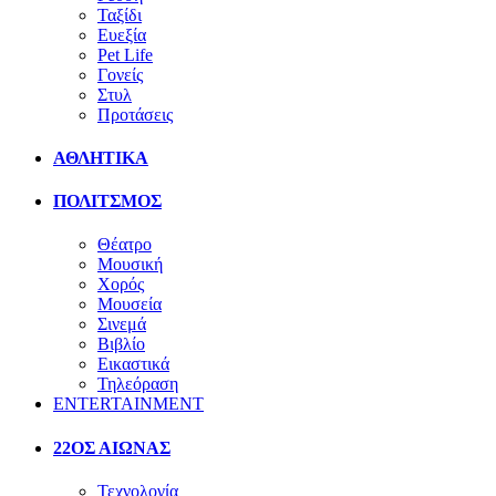
Ταξίδι
Ευεξία
Pet Life
Γονείς
Στυλ
Προτάσεις
ΑΘΛΗΤΙΚΑ
ΠΟΛΙΤΣΜΟΣ
Θέατρο
Μουσική
Χορός
Μουσεία
Σινεμά
Βιβλίο
Εικαστικά
Τηλεόραση
ENTERTAINMENT
22ΟΣ ΑΙΩΝΑΣ
Τεχνολογία