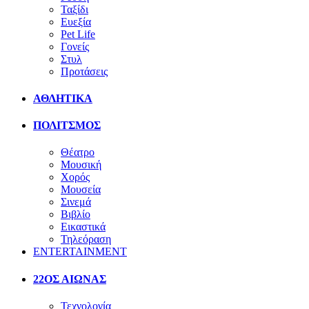
Ταξίδι
Ευεξία
Pet Life
Γονείς
Στυλ
Προτάσεις
ΑΘΛΗΤΙΚΑ
ΠΟΛΙΤΣΜΟΣ
Θέατρο
Μουσική
Χορός
Μουσεία
Σινεμά
Βιβλίο
Εικαστικά
Τηλεόραση
ENTERTAINMENT
22ΟΣ ΑΙΩΝΑΣ
Τεχνολογία