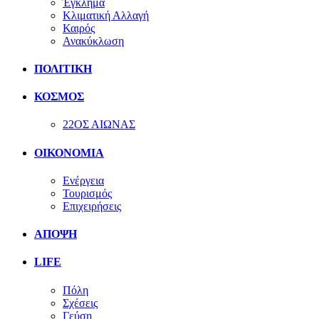
Έγκλημα
Κλιματική Αλλαγή
Καιρός
Ανακύκλωση
ΠΟΛΙΤΙΚΗ
ΚΟΣΜΟΣ
22ΟΣ ΑΙΩΝΑΣ
ΟΙΚΟΝΟΜΙΑ
Ενέργεια
Τουρισμός
Επιχειρήσεις
ΑΠΟΨΗ
LIFE
Πόλη
Σχέσεις
Γεύση