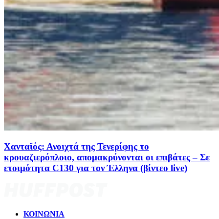
Χανταϊός: Ανοιχτά της Τενερίφης το
κρουαζιερόπλοιο, απομακρύνονται οι επιβάτες – Σε
ετοιμότητα C130 για τον Έλληνα (βίντεο live)
ΚΟΙΝΩΝΙΑ