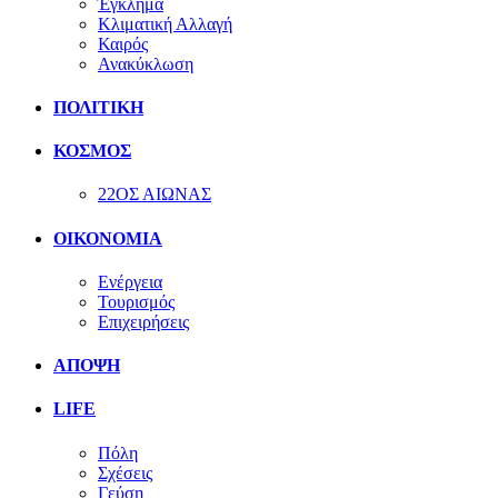
Έγκλημα
Κλιματική Αλλαγή
Καιρός
Ανακύκλωση
ΠΟΛΙΤΙΚΗ
ΚΟΣΜΟΣ
22ΟΣ ΑΙΩΝΑΣ
ΟΙΚΟΝΟΜΙΑ
Ενέργεια
Τουρισμός
Επιχειρήσεις
ΑΠΟΨΗ
LIFE
Πόλη
Σχέσεις
Γεύση