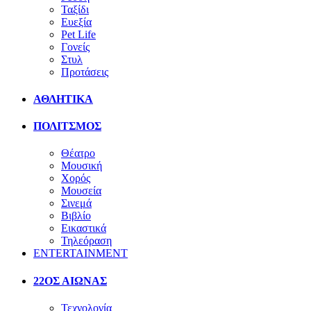
Ταξίδι
Ευεξία
Pet Life
Γονείς
Στυλ
Προτάσεις
ΑΘΛΗΤΙΚΑ
ΠΟΛΙΤΣΜΟΣ
Θέατρο
Μουσική
Χορός
Μουσεία
Σινεμά
Βιβλίο
Εικαστικά
Τηλεόραση
ENTERTAINMENT
22ΟΣ ΑΙΩΝΑΣ
Τεχνολογία