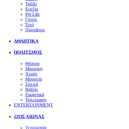
Ταξίδι
Ευεξία
Pet Life
Γονείς
Στυλ
Προτάσεις
ΑΘΛΗΤΙΚΑ
ΠΟΛΙΤΣΜΟΣ
Θέατρο
Μουσική
Χορός
Μουσεία
Σινεμά
Βιβλίο
Εικαστικά
Τηλεόραση
ENTERTAINMENT
22ΟΣ ΑΙΩΝΑΣ
Τεχνολογία