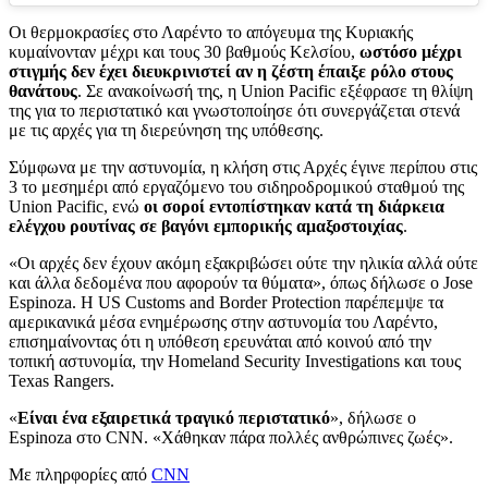
Οι θερμοκρασίες στο Λαρέντο το απόγευμα της Κυριακής
κυμαίνονταν μέχρι και τους 30 βαθμούς Κελσίου,
ωστόσο μέχρι
στιγμής δεν έχει διευκρινιστεί αν η ζέστη έπαιξε ρόλο στους
θανάτους
. Σε ανακοίνωσή της, η Union Pacific εξέφρασε τη θλίψη
της για το περιστατικό και γνωστοποίησε ότι συνεργάζεται στενά
με τις αρχές για τη διερεύνηση της υπόθεσης.
Σύμφωνα με την αστυνομία, η κλήση στις Αρχές έγινε περίπου στις
3 το μεσημέρι από εργαζόμενο του σιδηροδρομικού σταθμού της
Union Pacific, ενώ
οι σοροί εντοπίστηκαν κατά τη διάρκεια
ελέγχου ρουτίνας σε βαγόνι εμπορικής αμαξοστοιχίας
.
«Οι αρχές δεν έχουν ακόμη εξακριβώσει ούτε την ηλικία αλλά ούτε
και άλλα δεδομένα που αφορούν τα θύματα», όπως δήλωσε ο Jose
Espinoza. Η US Customs and Border Protection παρέπεμψε τα
αμερικανικά μέσα ενημέρωσης στην αστυνομία του Λαρέντο,
επισημαίνοντας ότι η υπόθεση ερευνάται από κοινού από την
τοπική αστυνομία, την Homeland Security Investigations και τους
Texas Rangers.
«
Είναι ένα εξαιρετικά τραγικό περιστατικό
», δήλωσε ο
Espinoza στο CNN. «Χάθηκαν πάρα πολλές ανθρώπινες ζωές».
Με πληρφορίες από
CNN