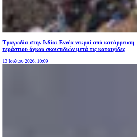
Τραγωδία στην Ινδία: Εννέα νεκροί από κατάρρευση
τεράστιου όγκου σκουπιδιών μετά τις καταιγίδες
13 Ιουλίου 2026, 10:09