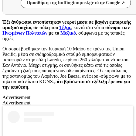
Προσθήκη της huffingtonpost.gr στην Google
Έξι άνθρωποι εντοπίστηκαν νεκροί μέσα σε βαγόνι εμπορικής
αμαξοστοιχίας σε πόλη του
Τέξας
, κοντά στα νότια
σύνορα των
Ηνωμένων Πολιτειών
με το
Μεξικό
, σύμφωνα με τις τοπικές
αρχές.
Οι σοροί βρέθηκαν την Κυριακή 10 Μαίου σε τρένο της Union
Pacific, μέσα σε σιδηροδρομικό σταθμό εμπορευματικών
μεταφορών στην πόλη Laredo, περίπου 260 χιλιόμετρα νότια του
Σαν Αντόνιο. Μέχρι στιγμής, οι συνθήκες κάτω από τις οποίες
έχασαν τη ζωή τους παραμένουν αδιευκρίνιστες. Ο εκπρόσωπος
της αστυνομίας του Λαρέντο, Joe Baeza, ανέφερε -σύμφωνα με το
τηλεοπτικό δίκτυο KGNS-
, ότι βρίσκεται σε εξέλιξη έρευνα για
την υπόθεση
.
Advertisement
Advertisement