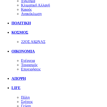
Έγκλημα
Κλιματική Αλλαγή
Καιρός
Ανακύκλωση
ΠΟΛΙΤΙΚΗ
ΚΟΣΜΟΣ
22ΟΣ ΑΙΩΝΑΣ
ΟΙΚΟΝΟΜΙΑ
Ενέργεια
Τουρισμός
Επιχειρήσεις
ΑΠΟΨΗ
LIFE
Πόλη
Σχέσεις
Γεύση