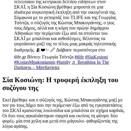
τελευταίου της κεντρικού δελτίου ειδήσεων στον
ΣΚΑΪ, η Σία Κοσιώνη βρέθηκε μπροστά σε μια
ιδιαίτερα συγκινητική έκπληξη από την οικογένειά της.
Σύμφωνα με το ρεπορτάζ του TLIFE και της Γεωργίας
Τσίντζα, ο σύζυγός της Κώστας Μπακογιάννης, ο γιος
τους Δήμος, αλλά και η κόρη του πρώην δημάρχου
Αθηναίων την περίμεναν έξω από τα στούντιο του
ΣΚΑΪ με μπαλόνια και ανθοδέσμες, θέλοντας να
γιορτάσουν μαζί της το τέλος μιας μακράς τηλεοπτικής
διαδρομής. 🫂❤️✨ 🔗 Διάβασε περισσότερα στο
tlife.gr Βίντεο: Γεωργία Τσίντζα
#tlife
#SiaKosioni
#KostasMpakogiannis
#family
♬ Breathing In The
Darkness – Mirellavieira
Σία Κοσιώνη: Η τρυφερή έκπληξη του
συζύγου της
Εκεί βρέθηκε και ο σύζυγός της, Κώστας Μπακογιάννης μαζί με
τον γιο τους Δήμο που την περίμεναν έξω από τις εγκαταστάσεις
του ΣΚΑΪ κρατώντας λουλούδια και μπαλόνια σε σχήμα καρδιάς.
Οι δυο τους αγκαλιάστηκαν σφιχτά και εκείνος τη φίλησε δύο
φορές- μία στα χείλη και μετά στο μάγουλο- ψιθυρίζοντάς της
λόγια αγάπης.