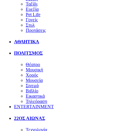
Ταξίδι
Ευεξία
Pet Life
Γονείς
Στυλ
Προτάσεις
ΑΘΛΗΤΙΚΑ
ΠΟΛΙΤΣΜΟΣ
Θέατρο
Μουσική
Χορός
Μουσεία
Σινεμά
Βιβλίο
Εικαστικά
Τηλεόραση
ENTERTAINMENT
22ΟΣ ΑΙΩΝΑΣ
Τεχνολογία