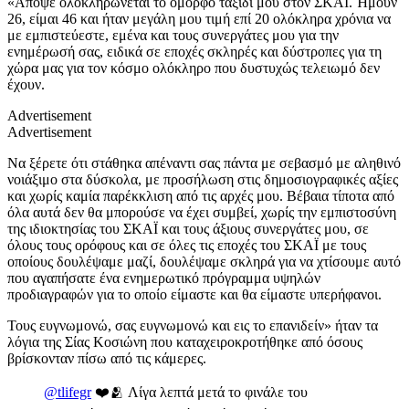
«Απόψε ολοκληρώνεται το όμορφο ταξίδι μου στον ΣΚΑΪ. Ήμουν
26, είμαι 46 και ήταν μεγάλη μου τιμή επί 20 ολόκληρα χρόνια να
με εμπιστεύεστε, εμένα και τους συνεργάτες μου για την
ενημέρωσή σας, ειδικά σε εποχές σκληρές και δύστροπες για τη
χώρα μας για τον κόσμο ολόκληρο που δυστυχώς τελειωμό δεν
έχουν.
Advertisement
Advertisement
Να ξέρετε ότι στάθηκα απέναντι σας πάντα με σεβασμό με αληθινό
νοιάξιμο στα δύσκολα, με προσήλωση στις δημοσιογραφικές αξίες
και χωρίς καμία παρέκκλιση από τις αρχές μου. Βέβαια τίποτα από
όλα αυτά δεν θα μπορούσε να έχει συμβεί, χωρίς την εμπιστοσύνη
της ιδιοκτησίας του ΣΚΑΪ και τους άξιους συνεργάτες μου, σε
όλους τους ορόφους και σε όλες τις εποχές του ΣΚΑΪ με τους
οποίους δουλέψαμε μαζί, δουλέψαμε σκληρά για να χτίσουμε αυτό
που αγαπήσατε ένα ενημερωτικό πρόγραμμα υψηλών
προδιαγραφών για το οποίο είμαστε και θα είμαστε υπερήφανοι.
Τους ευγνωμονώ, σας ευγνωμονώ και εις το επανιδείν» ήταν τα
λόγια της Σίας Κοσιώνη που καταχειροκροτήθηκε από όσους
βρίσκονταν πίσω από τις κάμερες.
@tlifegr
❤️🫂 Λίγα λεπτά μετά το φινάλε του