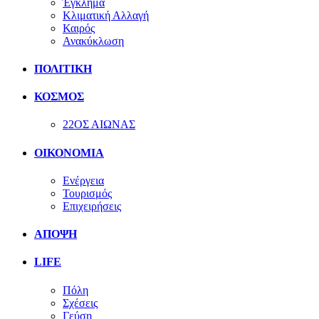
Έγκλημα
Κλιματική Αλλαγή
Καιρός
Ανακύκλωση
ΠΟΛΙΤΙΚΗ
ΚΟΣΜΟΣ
22ΟΣ ΑΙΩΝΑΣ
ΟΙΚΟΝΟΜΙΑ
Ενέργεια
Τουρισμός
Επιχειρήσεις
ΑΠΟΨΗ
LIFE
Πόλη
Σχέσεις
Γεύση