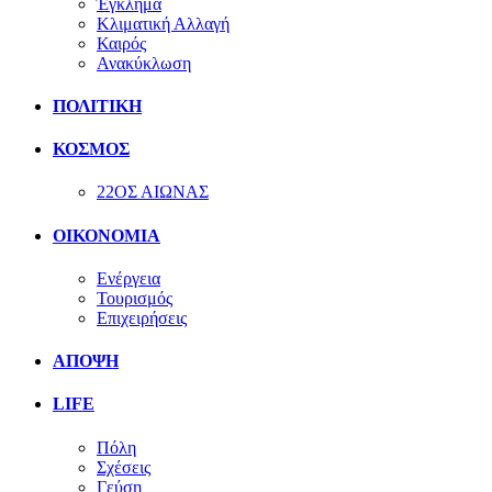
Έγκλημα
Κλιματική Αλλαγή
Καιρός
Ανακύκλωση
ΠΟΛΙΤΙΚΗ
ΚΟΣΜΟΣ
22ΟΣ ΑΙΩΝΑΣ
ΟΙΚΟΝΟΜΙΑ
Ενέργεια
Τουρισμός
Επιχειρήσεις
ΑΠΟΨΗ
LIFE
Πόλη
Σχέσεις
Γεύση