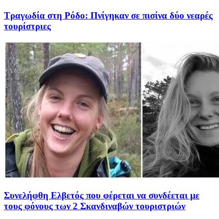
Τραγωδία στη Ρόδο: Πνίγηκαν σε πισίνα δύο νεαρές
τουρίστριες
Συνελήφθη Ελβετός που φέρεται να συνδέεται με
τους φόνους των 2 Σκανδιναβών τουριστριών