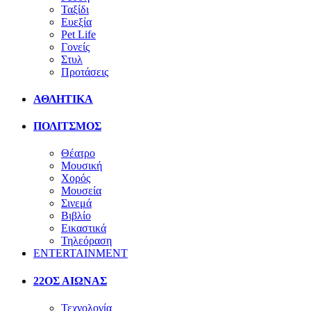
Ταξίδι
Ευεξία
Pet Life
Γονείς
Στυλ
Προτάσεις
ΑΘΛΗΤΙΚΑ
ΠΟΛΙΤΣΜΟΣ
Θέατρο
Μουσική
Χορός
Μουσεία
Σινεμά
Βιβλίο
Εικαστικά
Τηλεόραση
ENTERTAINMENT
22ΟΣ ΑΙΩΝΑΣ
Τεχνολογία