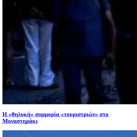
Η «θηλυκή» συμμορία «τουριστριών» στο
Μοναστηράκι