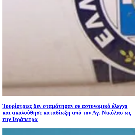
Τουρίστριες δεν σταμάτησαν σε αστυνομικό έλεγχο
και ακολούθησε καταδίωξη από τον Αγ. Νικόλαο ως
την Ιεράπετρα