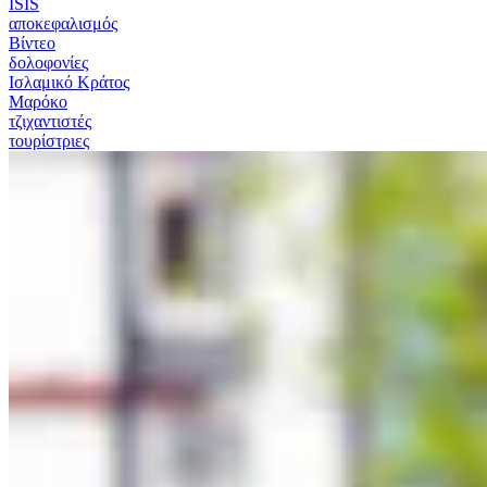
ISIS
αποκεφαλισμός
Βίντεο
δολοφονίες
Ισλαμικό Κράτος
Μαρόκο
τζιχαντιστές
τουρίστριες