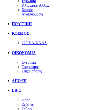
Έγκλημα
Κλιματική Αλλαγή
Καιρός
Ανακύκλωση
ΠΟΛΙΤΙΚΗ
ΚΟΣΜΟΣ
22ΟΣ ΑΙΩΝΑΣ
ΟΙΚΟΝΟΜΙΑ
Ενέργεια
Τουρισμός
Επιχειρήσεις
ΑΠΟΨΗ
LIFE
Πόλη
Σχέσεις
Γεύση