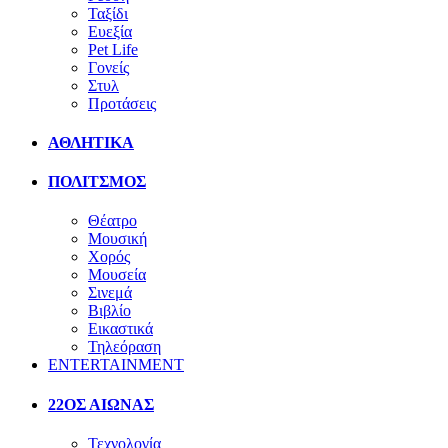
Ταξίδι
Ευεξία
Pet Life
Γονείς
Στυλ
Προτάσεις
ΑΘΛΗΤΙΚΑ
ΠΟΛΙΤΣΜΟΣ
Θέατρο
Μουσική
Χορός
Μουσεία
Σινεμά
Βιβλίο
Εικαστικά
Τηλεόραση
ENTERTAINMENT
22ΟΣ ΑΙΩΝΑΣ
Τεχνολογία