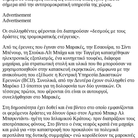
σήμερα από την αντιτρομοκρατική υπηρεσία της χώρας.
Advertisement
Advertisement
Οι συλληφθέντες φέρονται ότι διατηρούσαν «δεσμούς με τους
δράστες της τρομοκρατικής ενέργειας».
Από τις έρευνες που έγιναν στο Μαρακές, την Εσαουίρα, το Σίντι
Μπένουρ, τη Στούκα-Αΐτ Μπάχα και την Ταγγέρη κατασχέθηκαν
ηλεκτρονικός εξοπλισμός, ένα κυνηγετικό τουφέκι, διάφορα
μαχαίρια, μία στρατιωτική στολή και υλικά που θα μπορούσαν να
χρησιμοποιηθούν στην κατασκευή εκρηκτικών, σύμφωνα με την
ανακοίνωση που εξέδωσε η Κεντρική Υπηρεσία Δικαστικών
Ερευνών (BCIJ). Συνολικά, από την Δευτέρα έχουν συλληφθεί στο
Μαρόκο 13 ύποπτοι για τη δολοφονία των δύο γυναικών. Οι
τέσσερις πρώτοι, που φέρονται ότι είναι οι αυτουργοί,
συνελήφθησαν στο Μαρακές.
Στη δημοσιότητα έχει δοθεί και ένα βίντεο στο οποίο εμφανίζονται
οι φερόμενοι δράστες να δίνουν όρκο στον Αμπού Μπακρ Αλ
Μπαγκντάντι- ηγέτη του Ισλαμικού Κράτους- πριν διαπράξουν τους
αποτρόπαιους φόνους. Στο βίντεο ο ένας νεαρός κρατά ένα μαχαίρι
και μιλά για «την καταστροφή που προκαλούν τα πολεμικά
αεροπλάνα της δυτικής συμμαχίας» ενώ κοροϊδεύουν τις μαροκινές