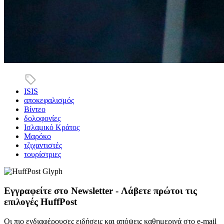
ISIS
αποκεφαλισμός
Βίντεο
δολοφονίες
Ισλαμικό Κράτος
Μαρόκο
τζιχαντιστές
τουρίστριες
Εγγραφείτε στο Newsletter - Λάβετε πρώτοι τις
επιλογές HuffPost
Οι πιο ενδιαφέρουσες ειδήσεις και απόψεις καθημερινά στο e-mail