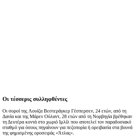
Οι τέσσερις συλληφθέντες
Οι σοροί της
Λουίζα Βεστεράγκερ Γέσπερσεν, 24 ετών, από τη
Δανία και της Μάρεν Ούλαντ, 28 ετών από τη Νορβηγία βρέθηκαν
τη Δευτέρα κοντά στο χωριό Ιμλίλ που αποτελεί τον παραδοσιακό
σταθμό για όσους πηγαίνουν για πεζοπορία ή ορειβασία στα βουνά
της φημισμένης οροσειράς «Άτλας».