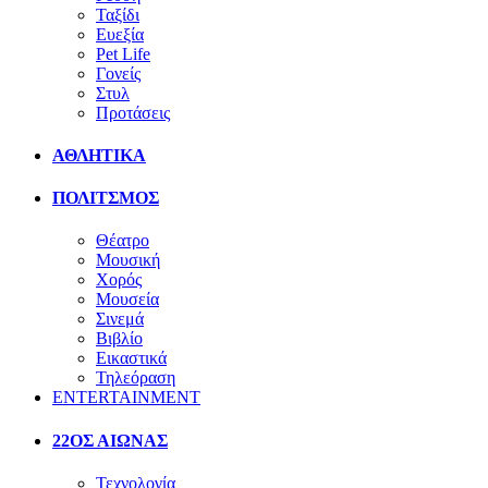
Ταξίδι
Ευεξία
Pet Life
Γονείς
Στυλ
Προτάσεις
ΑΘΛΗΤΙΚΑ
ΠΟΛΙΤΣΜΟΣ
Θέατρο
Μουσική
Χορός
Μουσεία
Σινεμά
Βιβλίο
Εικαστικά
Τηλεόραση
ENTERTAINMENT
22ΟΣ ΑΙΩΝΑΣ
Τεχνολογία