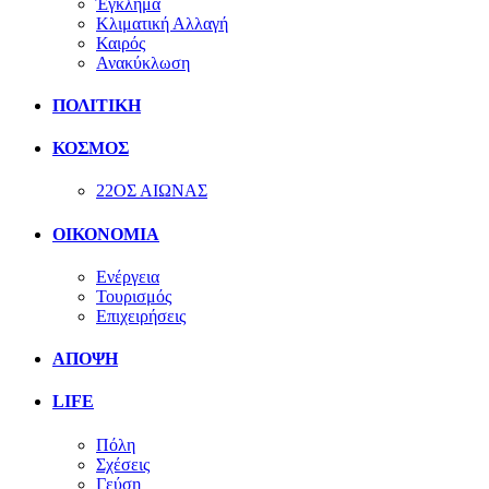
Έγκλημα
Κλιματική Αλλαγή
Καιρός
Ανακύκλωση
ΠΟΛΙΤΙΚΗ
ΚΟΣΜΟΣ
22ΟΣ ΑΙΩΝΑΣ
ΟΙΚΟΝΟΜΙΑ
Ενέργεια
Τουρισμός
Επιχειρήσεις
ΑΠΟΨΗ
LIFE
Πόλη
Σχέσεις
Γεύση