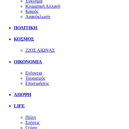
Έγκλημα
Κλιματική Αλλαγή
Καιρός
Ανακύκλωση
ΠΟΛΙΤΙΚΗ
ΚΟΣΜΟΣ
22ΟΣ ΑΙΩΝΑΣ
ΟΙΚΟΝΟΜΙΑ
Ενέργεια
Τουρισμός
Επιχειρήσεις
ΑΠΟΨΗ
LIFE
Πόλη
Σχέσεις
Γεύση