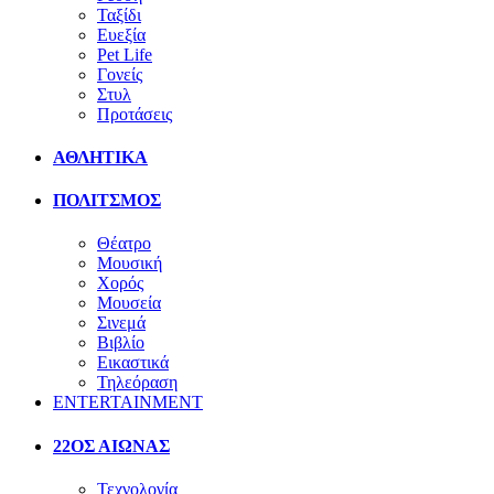
Ταξίδι
Ευεξία
Pet Life
Γονείς
Στυλ
Προτάσεις
ΑΘΛΗΤΙΚΑ
ΠΟΛΙΤΣΜΟΣ
Θέατρο
Μουσική
Χορός
Μουσεία
Σινεμά
Βιβλίο
Εικαστικά
Τηλεόραση
ENTERTAINMENT
22ΟΣ ΑΙΩΝΑΣ
Τεχνολογία