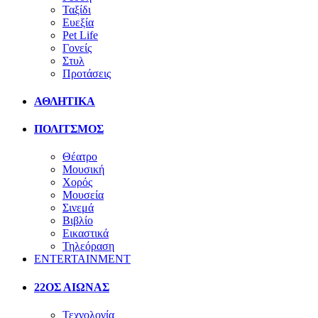
Ταξίδι
Ευεξία
Pet Life
Γονείς
Στυλ
Προτάσεις
ΑΘΛΗΤΙΚΑ
ΠΟΛΙΤΣΜΟΣ
Θέατρο
Μουσική
Χορός
Μουσεία
Σινεμά
Βιβλίο
Εικαστικά
Τηλεόραση
ENTERTAINMENT
22ΟΣ ΑΙΩΝΑΣ
Τεχνολογία