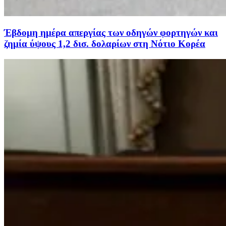
Έβδομη ημέρα απεργίας των οδηγών φορτηγών και
ζημία ύψους 1,2 δισ. δολαρίων στη Νότιο Κορέα