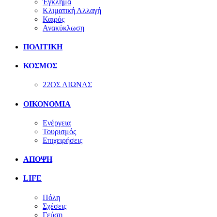
Έγκλημα
Κλιματική Αλλαγή
Καιρός
Ανακύκλωση
ΠΟΛΙΤΙΚΗ
ΚΟΣΜΟΣ
22ΟΣ ΑΙΩΝΑΣ
ΟΙΚΟΝΟΜΙΑ
Ενέργεια
Τουρισμός
Επιχειρήσεις
ΑΠΟΨΗ
LIFE
Πόλη
Σχέσεις
Γεύση