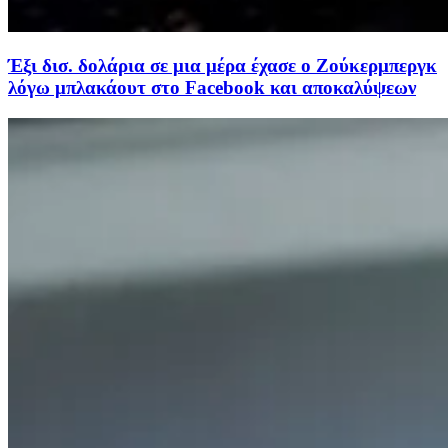
Έξι δισ. δολάρια σε μια μέρα έχασε o Ζούκερμπεργκ
λόγω μπλακάουτ στο Facebook και αποκαλύψεων