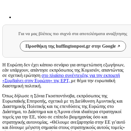
Για να μας βλέπεις πιο συχνά στα αποτελέσματα αναζήτησης
Προσθήκη της huffingtonpost.gr στην Google
H
Ευρώπη δεν έχει κάποιο σενάριο για αντιμετώπιση εξωγήινων,
εάν υπάρχουν, απάντησε εκπρόσωπος της Κομισιόν, απαντώντας
σε σχετική ερώτηση
στο πλαίσιο συνέντευξης για την εκπομπή
«Συμβαίνει στην Ευρώπη» της ΕΡΤ,
με θέμα την ευρωπαϊκή
διαστημική πολιτική.
Όπως δήλωσε η Σόνια Γκοσποντίνοβα, εκπρόσωπος της
Ευρωπαϊκής Επιτροπής, σχετικά με τη Διεύθυνση Αμυντικής και
Διαστημικής Πολιτικής και τις επενδύσεις της Ευρώπης στο
Διάστημα, το Διάστημα και η Άμυνα είναι ιδιαίτερα στρατηγικοί
τομείς για την ΕΕ, τόσο σε επίπεδο βιομηχανίας όσο και
στρατηγικής αυτονομίας. «Θέλουμε ανεξαρτησία στην ΕΕ γι’αυτό
και δίνουμε μέγιστη σημασία στους στρατηγικούς αυτούς τομείς»