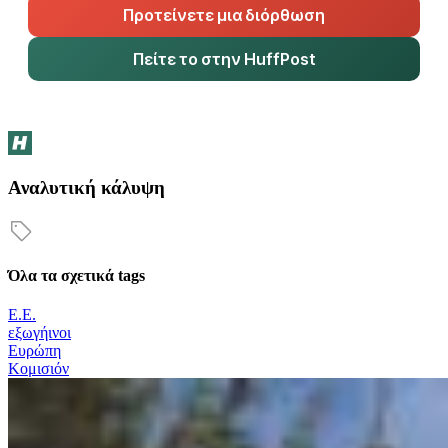
Προτείνετε μια διόρθωση
Πείτε το στην HuffPost
Αναλυτική κάλυψη
Όλα τα σχετικά tags
Ε.Ε.
εξωγήινοι
Ευρώπη
Κομισιόν