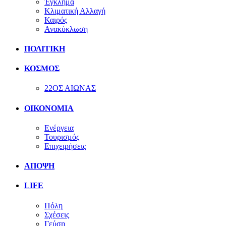
Έγκλημα
Κλιματική Αλλαγή
Καιρός
Ανακύκλωση
ΠΟΛΙΤΙΚΗ
ΚΟΣΜΟΣ
22ΟΣ ΑΙΩΝΑΣ
ΟΙΚΟΝΟΜΙΑ
Ενέργεια
Τουρισμός
Επιχειρήσεις
ΑΠΟΨΗ
LIFE
Πόλη
Σχέσεις
Γεύση