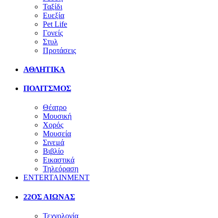
Ταξίδι
Ευεξία
Pet Life
Γονείς
Στυλ
Προτάσεις
ΑΘΛΗΤΙΚΑ
ΠΟΛΙΤΣΜΟΣ
Θέατρο
Μουσική
Χορός
Μουσεία
Σινεμά
Βιβλίο
Εικαστικά
Τηλεόραση
ENTERTAINMENT
22ΟΣ ΑΙΩΝΑΣ
Τεχνολογία