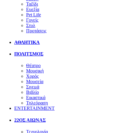
Ταξίδι
Ευεξία
Pet Life
Γονείς
Στυλ
Προτάσεις
ΑΘΛΗΤΙΚΑ
ΠΟΛΙΤΣΜΟΣ
Θέατρο
Μουσική
Χορός
Μουσεία
Σινεμά
Βιβλίο
Εικαστικά
Τηλεόραση
ENTERTAINMENT
22ΟΣ ΑΙΩΝΑΣ
Τεχνολογία