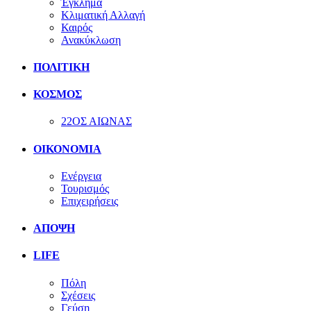
Έγκλημα
Κλιματική Αλλαγή
Καιρός
Ανακύκλωση
ΠΟΛΙΤΙΚΗ
ΚΟΣΜΟΣ
22ΟΣ ΑΙΩΝΑΣ
ΟΙΚΟΝΟΜΙΑ
Ενέργεια
Τουρισμός
Επιχειρήσεις
ΑΠΟΨΗ
LIFE
Πόλη
Σχέσεις
Γεύση