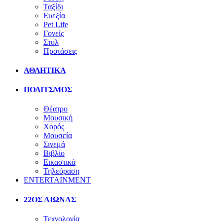
Ταξίδι
Ευεξία
Pet Life
Γονείς
Στυλ
Προτάσεις
ΑΘΛΗΤΙΚΑ
ΠΟΛΙΤΣΜΟΣ
Θέατρο
Μουσική
Χορός
Μουσεία
Σινεμά
Βιβλίο
Εικαστικά
Τηλεόραση
ENTERTAINMENT
22ΟΣ ΑΙΩΝΑΣ
Τεχνολογία