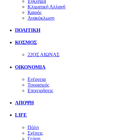
Έγκλημα
Κλιματική Αλλαγή
Καιρός
Ανακύκλωση
ΠΟΛΙΤΙΚΗ
ΚΟΣΜΟΣ
22ΟΣ ΑΙΩΝΑΣ
ΟΙΚΟΝΟΜΙΑ
Ενέργεια
Τουρισμός
Επιχειρήσεις
ΑΠΟΨΗ
LIFE
Πόλη
Σχέσεις
Γεύση