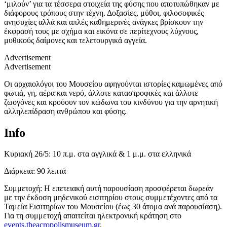
‘μιλούν’ για τα τέσσερα στοιχεία της φύσης που αποτυπώθηκαν με
διάφορους τρόπους στην τέχνη. Δοξασίες, μύθοι, φιλοσοφικές
ανησυχίες αλλά και απλές καθημερινές ανάγκες βρίσκουν την
έκφρασή τους με σχήμα και εικόνα σε περίτεχνους λύχνους,
μυθικούς δαίμονες και τελετουργικά αγγεία.
Advertisement
Advertisement
Οι αρχαιολόγοι του Μουσείου αφηγούνται ιστορίες καμωμένες από
φωτιά, γη, αέρα και νερό, άλλοτε καταστροφικές και άλλοτε
ζωογόνες και κρούουν τον κώδωνα του κινδύνου για την αρνητική
αλληλεπίδραση ανθρώπου και φύσης.
Info
Κυριακή 26/5: 10 π.μ. στα αγγλικά & 1 μ.μ. στα ελληνικά
Διάρκεια: 90 λεπτά
Συμμετοχή: Η επετειακή αυτή παρουσίαση προσφέρεται δωρεάν
με την έκδοση μηδενικού εισιτηρίου στους συμμετέχοντες από τα
Ταμεία Εισιτηρίων του Μουσείου (έως 30 άτομα ανά παρουσίαση).
Για τη συμμετοχή απαιτείται ηλεκτρονική κράτηση στο
events.theacropolismuseum.gr
.