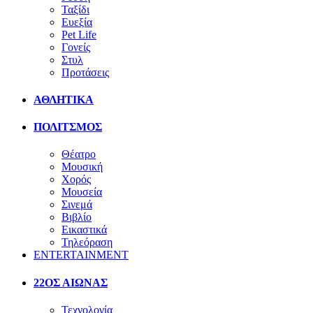
Ταξίδι
Ευεξία
Pet Life
Γονείς
Στυλ
Προτάσεις
ΑΘΛΗΤΙΚΑ
ΠΟΛΙΤΣΜΟΣ
Θέατρο
Μουσική
Χορός
Μουσεία
Σινεμά
Βιβλίο
Εικαστικά
Τηλεόραση
ENTERTAINMENT
22ΟΣ ΑΙΩΝΑΣ
Τεχνολογία