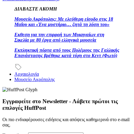
ΔΙΑΒΑΣΤΕ ΑΚΟΜΗ
Μουσείο Ακρόπολης: Με ελεύθερη είσοδο στις 18
Μαΐου και «Ένα μυστήριο… ζητά τη λύση του»
Εκθεση για την επιρροή των Μυκηναίων στη
Σικελία με 80 έργα από ελληνικά μουσεία
Εκπληκτική πόρτα από τους Πολέμους της Γαλλικής
Επανάστασης βρέθηκε κατά τύχη στο Κεντ (Φωτό)
Αρχαιολογία
Μουσείο Ακρόπολης
Εγγραφείτε στο Newsletter - Λάβετε πρώτοι τις
επιλογές HuffPost
Οι πιο ενδιαφέρουσες ειδήσεις και απόψεις καθημερινά στο e-mail
σας.