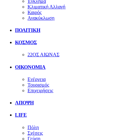
Έγκλημα
Κλιματική Αλλαγή
Καιρός
Ανακύκλωση
ΠΟΛΙΤΙΚΗ
ΚΟΣΜΟΣ
22ΟΣ ΑΙΩΝΑΣ
ΟΙΚΟΝΟΜΙΑ
Ενέργεια
Τουρισμός
Επιχειρήσεις
ΑΠΟΨΗ
LIFE
Πόλη
Σχέσεις
Γεύση