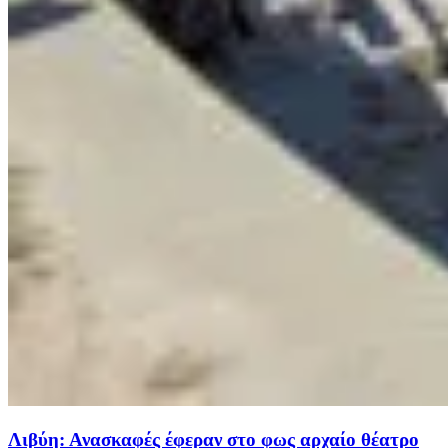
Λιβύη: Ανασκαφές έφεραν στο φως αρχαίο θέατρο