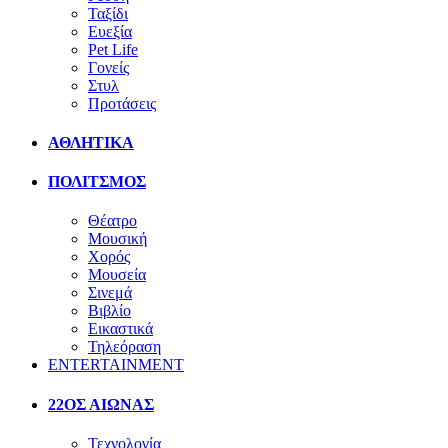
Ταξίδι
Ευεξία
Pet Life
Γονείς
Στυλ
Προτάσεις
ΑΘΛΗΤΙΚΑ
ΠΟΛΙΤΣΜΟΣ
Θέατρο
Μουσική
Χορός
Μουσεία
Σινεμά
Βιβλίο
Εικαστικά
Τηλεόραση
ENTERTAINMENT
22ΟΣ ΑΙΩΝΑΣ
Τεχνολογία