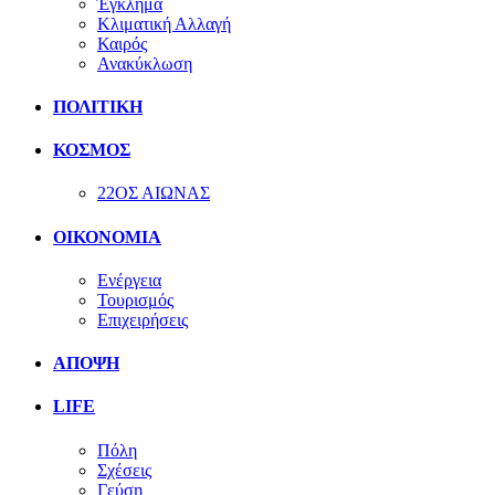
Έγκλημα
Κλιματική Αλλαγή
Καιρός
Ανακύκλωση
ΠΟΛΙΤΙΚΗ
ΚΟΣΜΟΣ
22ΟΣ ΑΙΩΝΑΣ
ΟΙΚΟΝΟΜΙΑ
Ενέργεια
Τουρισμός
Επιχειρήσεις
ΑΠΟΨΗ
LIFE
Πόλη
Σχέσεις
Γεύση