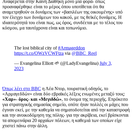
Αναφέρεται στην Καινή Διαθήκη μόνο μία φορά- όπως
προαναφέρθηκε είναι το μέρος όπου υποτίθεται ότι θα
αναμετρηθούν οι δυνάμεις των «βασιλέων της οικουμένης» υπό
τον έλεγχο των δυνάμεων του κακού, με τις θεϊκές δυνάμεις. Η
ιδιαιτερότητά του είναι πως, ως όρος, συνδέεται με το τέλος του
κόσμου, μα ταυτόχρονα είναι και τοπωνύμιο.
The lost biblical city of
#Armageddon
https://t.co/OWzVCWFtza
via
@BBC_Reel
— Evangelina Elliott 🌱 (@LadyEvangelina)
July 3,
2023
Όπως λέει στο
BBC
η Λέα Ντορ, τουριστική οδηγός, το
«Αρμαγεδδών» είναι δύο εβραϊκές λέξεις ενωμένες μεταξύ τους:
«Χαρ»- όρος- και «Μεγιδδώ»
, το όνομα της περιοχής. Επρόκειτο
για στρατηγικής σημασίας σημείο, οπότε ήταν πολλές οι μάχες που
έγιναν εκεί, με την καθεμία να σηματοδοτείται από την καταστροφή
και την ανοικοδόμηση της πόλης- για την ακρίβεια, εκεί βρίσκονται
τα απομεινάρια 20 αρχαίων πόλεων, η καθεμιά των οποίων είχε
χτιστεί πάνω στην άλλη.