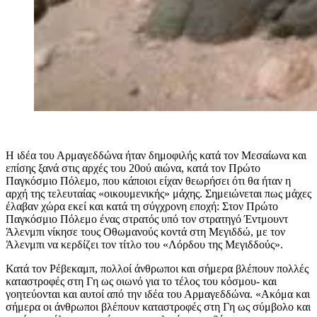
Η ιδέα του Αρμαγεδδώνα ήταν δημοφιλής κατά τον Μεσαίωνα και
επίσης ξανά στις αρχές του 20ού αιώνα, κατά τον Πρώτο
Παγκόσμιο Πόλεμο, που κάποιοι είχαν θεωρήσει ότι θα ήταν η
αρχή της τελευταίας «οικουμενικής» μάχης. Σημειώνεται πως μάχες
έλαβαν χώρα εκεί και κατά τη σύγχρονη εποχή: Στον Πρώτο
Παγκόσμιο Πόλεμο ένας στρατός υπό τον στρατηγό Έντμουντ
Άλενμπι νίκησε τους Οθωμανούς κοντά στη Μεγιδδώ, με τον
Άλενμπι να κερδίζει τον τίτλο του «Λόρδου της Μεγιδδούς».
Κατά τον Ρέβεκαμπ, πολλοί άνθρωποι και σήμερα βλέπουν πολλές
καταστροφές στη Γη ως οιωνό για το τέλος του κόσμου- και
γοητεύονται και αυτοί από την ιδέα του Αρμαγεδδώνα. «Ακόμα και
σήμερα οι άνθρωποι βλέπουν καταστροφές στη Γη ως σύμβολο και