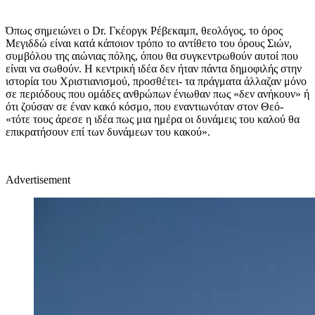
Όπως σημειώνει ο
Dr.
Γκέοργκ Ρέβεκαμπ, θεολόγος, το όρος
Μεγιδδώ είναι κατά κάποιον τρόπο το αντίθετο του όρους Σιών,
συμβόλου της αιώνιας πόλης, όπου θα συγκεντρωθούν αυτοί που
είναι να σωθούν. Η κεντρική ιδέα δεν ήταν πάντα δημοφιλής στην
ιστορία του Χριστιανισμού, προσθέτει- τα πράγματα άλλαζαν μόνο
σε περιόδους που ομάδες ανθρώπων ένιωθαν πως «δεν ανήκουν» ή
ότι ζούσαν σε έναν κακό κόσμο, που εναντιωνόταν στον Θεό-
«τότε τους άρεσε η ιδέα πως μια ημέρα οι δυνάμεις του καλού θα
επικρατήσουν επί των δυνάμεων του κακού».
Advertisement