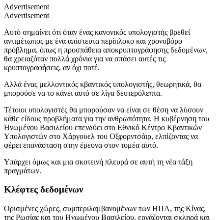
Advertisement
Advertisement
Αυτό σημαίνει ότι όταν ένας κανονικός υπολογιστής βρεθεί
αντιμέτωπος με ένα απίστευτα περίπλοκο και χρονοβόρο
πρόβλημα, όπως η προσπάθεια αποκρυπτογράφησης δεδομένων,
θα χρειαζόταν πολλά χρόνια για να σπάσει αυτές τις
κρυπτογραφήσεις, αν όχι ποτέ.
Αλλά ένας μελλοντικός κβαντικός υπολογιστής, θεωρητικά, θα
μπορούσε να το κάνει αυτό σε λίγα δευτερόλεπτα.
Τέτοιοι υπολογιστές θα μπορούσαν να είναι σε θέση να λύσουν
κάθε είδους προβλήματα για την ανθρωπότητα. Η κυβέρνηση του
Ηνωμένου Βασιλείου επενδύει στο Εθνικό Κέντρο Κβαντικών
Υπολογιστών στο Χάργουελ του Οξφορντσάιρ, ελπίζοντας να
φέρει επανάσταση στην έρευνα στον τομέα αυτό.
Υπάρχει όμως και μια σκοτεινή πλευρά σε αυτή τη νέα τάξη
πραγμάτων.
Κλέφτες δεδομένων
Ορισμένες χώρες, συμπεριλαμβανομένων των ΗΠΑ, της Κίνας,
της Ρωσίας και του Ηνωμένου Βασιλείου, εργάζονται σκληρά και