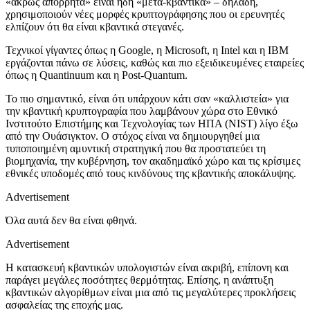
«άκρως απόρρητα» είναι ήδη «μετα-κβαντικά» – δηλαδή,
χρησιμοποιούν νέες μορφές κρυπτογράφησης που οι ερευνητές
ελπίζουν ότι θα είναι κβαντικά στεγανές.
Τεχνικοί γίγαντες όπως η Google, η Microsoft, η Intel και η IBM
εργάζονται πάνω σε λύσεις, καθώς και πιο εξειδικευμένες εταιρείες
όπως η Quantinuum και η Post-Quantum.
Το πιο σημαντικό, είναι ότι υπάρχουν κάτι σαν «καλλιστεία» για
την κβαντική κρυπτογραφία που λαμβάνουν χώρα στο Εθνικό
Ινστιτούτο Επιστήμης και Τεχνολογίας των ΗΠΑ (NIST) λίγο έξω
από την Ουάσιγκτον. Ο στόχος είναι να δημιουργηθεί μια
τυποποιημένη αμυντική στρατηγική που θα προστατεύει τη
βιομηχανία, την κυβέρνηση, τον ακαδημαϊκό χώρο και τις κρίσιμες
εθνικές υποδομές από τους κινδύνους της κβαντικής αποκάλυψης.
Advertisement
Όλα αυτά δεν θα είναι φθηνά.
Advertisement
Η κατασκευή κβαντικών υπολογιστών είναι ακριβή, επίπονη και
παράγει μεγάλες ποσότητες θερμότητας. Επίσης, η ανάπτυξη
κβαντικών αλγορίθμων είναι μια από τις μεγαλύτερες προκλήσεις
ασφαλείας της εποχής μας.