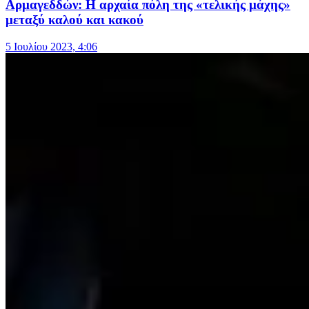
Αρμαγεδδών: Η αρχαία πόλη της «τελικής μάχης»
μεταξύ καλού και κακού
5 Ιουλίου 2023, 4:06