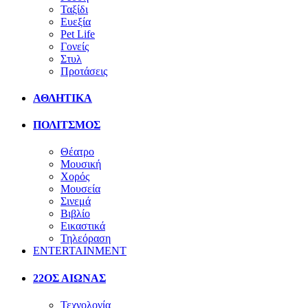
Ταξίδι
Ευεξία
Pet Life
Γονείς
Στυλ
Προτάσεις
ΑΘΛΗΤΙΚΑ
ΠΟΛΙΤΣΜΟΣ
Θέατρο
Μουσική
Χορός
Μουσεία
Σινεμά
Βιβλίο
Εικαστικά
Τηλεόραση
ENTERTAINMENT
22ΟΣ ΑΙΩΝΑΣ
Τεχνολογία