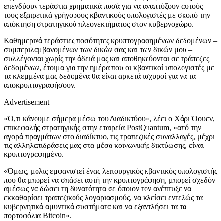
επενδύουν τεράστια χρηματικά ποσά για να αναπτύξουν αυτούς
τους εξαιρετικά γρήγορους κβαντικούς υπολογιστές με σκοπό την
απόκτηση στρατηγικού πλεονεκτήματος στον κυβερνοχώρο.
Καθημερινά τεράστιες ποσότητες κρυπτογραφημένων δεδομένων –
συμπεριλαμβανομένων των δικών σας και των δικών μου –
συλλέγονται χωρίς την άδειά μας και αποθηκεύονται σε τράπεζες
δεδομένων, έτοιμα για την ημέρα που οι κβαντικοί υπολογιστές με
τα κλεμμένα μας δεδομένα θα είναι αρκετά ισχυροί για να τα
αποκρυπτογραφήσουν.
Advertisement
«Ό,τι κάνουμε σήμερα μέσω του Διαδικτύου», λέει ο Χάρι Όουεν,
επικεφαλής στρατηγικής στην εταιρεία PostQuantum, «από την
αγορά πραγμάτων στο διαδίκτυο, τις τραπεζικές συναλλαγές, μέχρι
τις αλληλεπιδράσεις μας στα μέσα κοινωνικής δικτύωσης, είναι
κρυπτογραφημένο.
«Όμως, μόλις εμφανιστεί ένας λειτουργικός κβαντικός υπολογιστής
που θα μπορεί να σπάσει αυτή την κρυπτογράφηση, μπορεί σχεδόν
αμέσως να δώσει τη δυνατότητα σε όποιον τον ανέπτυξε να
εκκαθαρίσει τραπεζικούς λογαριασμούς, να κλείσει εντελώς τα
κυβερνητικά αμυντικά συστήματα και να εξαντλήσει τα τα
πορτοφόλια Bitcoin».