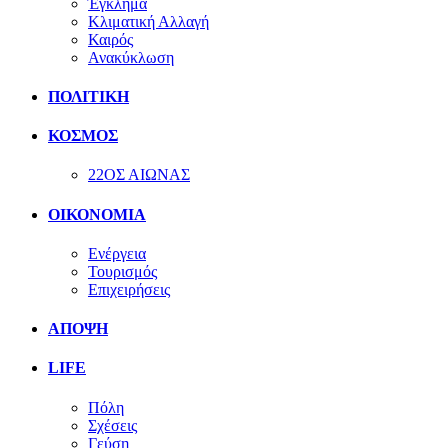
Έγκλημα
Κλιματική Αλλαγή
Καιρός
Ανακύκλωση
ΠΟΛΙΤΙΚΗ
ΚΟΣΜΟΣ
22ΟΣ ΑΙΩΝΑΣ
ΟΙΚΟΝΟΜΙΑ
Ενέργεια
Τουρισμός
Επιχειρήσεις
ΑΠΟΨΗ
LIFE
Πόλη
Σχέσεις
Γεύση