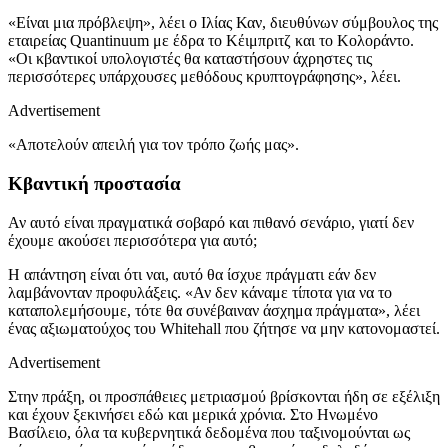
«Είναι μια πρόβλεψη», λέει ο Ιλίας Καν, διευθύνων σύμβουλος της
εταιρείας Quantinuum με έδρα το Κέιμπριτζ και το Κολοράντο.
«Οι κβαντικοί υπολογιστές θα καταστήσουν άχρηστες τις
περισσότερες υπάρχουσες μεθόδους κρυπτογράφησης», λέει.
Advertisement
«Αποτελούν απειλή για τον τρόπο ζωής μας».
Κβαντική προστασία
Αν αυτό είναι πραγματικά σοβαρό και πιθανό σενάριο, γιατί δεν
έχουμε ακούσει περισσότερα για αυτό;
Η απάντηση είναι ότι ναι, αυτό θα ίσχυε πράγματι εάν δεν
λαμβάνονταν προφυλάξεις. «Αν δεν κάναμε τίποτα για να το
καταπολεμήσουμε, τότε θα συνέβαιναν άσχημα πράγματα», λέει
ένας αξιωματούχος του Whitehall που ζήτησε να μην κατονομαστεί.
Advertisement
Στην πράξη, οι προσπάθειες μετριασμού βρίσκονται ήδη σε εξέλιξη
και έχουν ξεκινήσει εδώ και μερικά χρόνια. Στο Ηνωμένο
Βασίλειο, όλα τα κυβερνητικά δεδομένα που ταξινομούνται ως