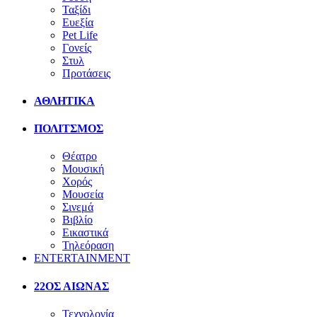
Ταξίδι
Ευεξία
Pet Life
Γονείς
Στυλ
Προτάσεις
ΑΘΛΗΤΙΚΑ
ΠΟΛΙΤΣΜΟΣ
Θέατρο
Μουσική
Χορός
Μουσεία
Σινεμά
Βιβλίο
Εικαστικά
Τηλεόραση
ENTERTAINMENT
22ΟΣ ΑΙΩΝΑΣ
Τεχνολογία