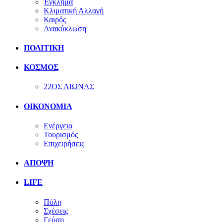
Έγκλημα
Κλιματική Αλλαγή
Καιρός
Ανακύκλωση
ΠΟΛΙΤΙΚΗ
ΚΟΣΜΟΣ
22ΟΣ ΑΙΩΝΑΣ
ΟΙΚΟΝΟΜΙΑ
Ενέργεια
Τουρισμός
Επιχειρήσεις
ΑΠΟΨΗ
LIFE
Πόλη
Σχέσεις
Γεύση