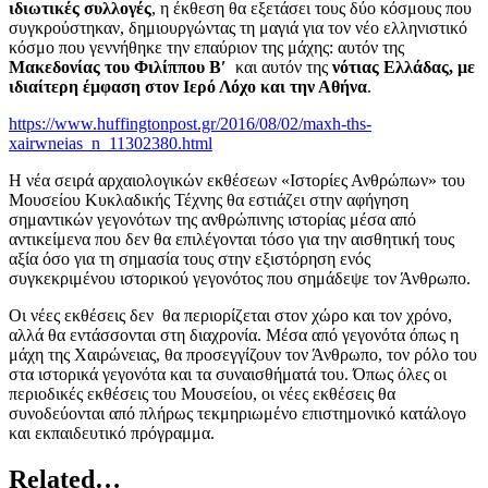
ιδιωτικές συλλογές
, η έκθεση θα εξετάσει τους δύο κόσμους που
συγκρούστηκαν, δημιουργώντας τη μαγιά για τον νέο ελληνιστικό
κόσμο που γεννήθηκε την επαύριον της μάχης: αυτόν της
Μακεδονίας του Φιλίππου Β′
και αυτόν της
νότιας Ελλάδας, με
ιδιαίτερη έμφαση στον Ιερό Λόχο και την Αθήνα
.
https://www.huffingtonpost.gr/2016/08/02/maxh-ths-
xairwneias_n_11302380.html
Η νέα σειρά αρχαιολογικών εκθέσεων «Ιστορίες Ανθρώπων» του
Μουσείου Κυκλαδικής Τέχνης θα εστιάζει στην αφήγηση
σημαντικών γεγονότων της ανθρώπινης ιστορίας μέσα από
αντικείμενα που δεν θα επιλέγονται τόσο για την αισθητική τους
αξία όσο για τη σημασία τους στην εξιστόρηση ενός
συγκεκριμένου ιστορικού γεγονότος που σημάδεψε τον Άνθρωπο.
Οι νέες εκθέσεις δεν θα περιορίζεται στον χώρο και τον χρόνο,
αλλά θα εντάσσονται στη διαχρονία. Μέσα από γεγονότα όπως η
μάχη της Χαιρώνειας, θα προσεγγίζουν τον Άνθρωπο, τον ρόλο του
στα ιστορικά γεγονότα και τα συναισθήματά του. Όπως όλες οι
περιοδικές εκθέσεις του Μουσείου, οι νέες εκθέσεις θα
συνοδεύονται από πλήρως τεκμηριωμένο επιστημονικό κατάλογο
και εκπαιδευτικό πρόγραμμα.
Related…