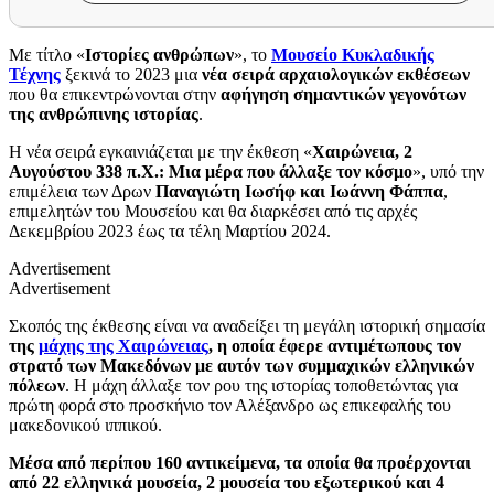
Με τίτλο «
Ιστορίες ανθρώπων
», το
Μουσείο Κυκλαδικής
Τέχνης
ξεκινά το 2023 μια
νέα σειρά αρχαιολογικών εκθέσεων
που θα επικεντρώνονται στην
αφήγηση σημαντικών γεγονότων
της ανθρώπινης ιστορίας
.
Η νέα σειρά εγκαινιάζεται με την έκθεση «
Χαιρώνεια, 2
Αυγούστου 338 π.Χ.: Μια μέρα που άλλαξε τον κόσμο
», υπό την
επιμέλεια των Δρων
Παναγιώτη Ιωσήφ και Ιωάννη Φάππα
,
επιμελητών του Μουσείου και θα διαρκέσει από τις αρχές
Δεκεμβρίου 2023 έως τα τέλη Μαρτίου 2024.
Advertisement
Advertisement
Σκοπός της έκθεσης είναι να αναδείξει τη μεγάλη ιστορική σημασία
της
μάχης της Χαιρώνειας
, η οποία έφερε αντιμέτωπους τον
στρατό των Μακεδόνων με αυτόν των συμμαχικών ελληνικών
πόλεων
. Η μάχη άλλαξε τον ρου της ιστορίας τοποθετώντας για
πρώτη φορά στο προσκήνιο τον Αλέξανδρο ως επικεφαλής του
μακεδονικού ιππικού.
Μέσα από περίπου 160 αντικείμενα, τα οποία θα προέρχονται
από 22 ελληνικά μουσεία, 2 μουσεία του εξωτερικού και 4