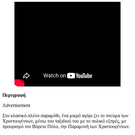
Περιγραφή
Advertisement
Στο κλασικό-πλέον-παραμύθι, ένα μικρό αγόρι ζει το πνεύμα των
Χριστουγέννων, μέσω του ταξιδιού του με το πολικό εξπρές, με
προορισμό τον Βόρειο Πόλο, την Παραμονή των Χριστουγέννων.