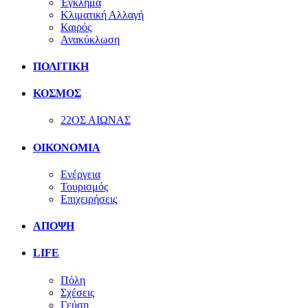
Έγκλημα
Κλιματική Αλλαγή
Καιρός
Ανακύκλωση
ΠΟΛΙΤΙΚΗ
ΚΟΣΜΟΣ
22ΟΣ ΑΙΩΝΑΣ
ΟΙΚΟΝΟΜΙΑ
Ενέργεια
Τουρισμός
Επιχειρήσεις
ΑΠΟΨΗ
LIFE
Πόλη
Σχέσεις
Γεύση