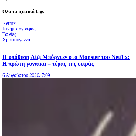
Όλα τα σχετικά tags
Netflix
Κινηματογράφος
Ταινίες
Χριστούγεννα
Η υπόθεση Λίζι Μπόρντεν στο Monster του Netflix:
Η πρώτη γυναίκα – τέρας της σειράς
6 Αυγούστου 2026, 7:09