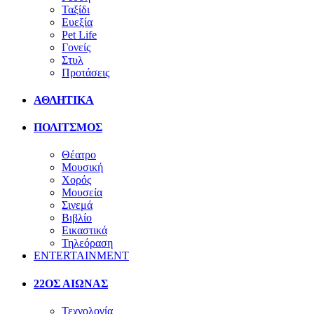
Ταξίδι
Ευεξία
Pet Life
Γονείς
Στυλ
Προτάσεις
ΑΘΛΗΤΙΚΑ
ΠΟΛΙΤΣΜΟΣ
Θέατρο
Μουσική
Χορός
Μουσεία
Σινεμά
Βιβλίο
Εικαστικά
Τηλεόραση
ENTERTAINMENT
22ΟΣ ΑΙΩΝΑΣ
Τεχνολογία