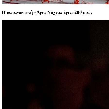
H κατανυκτική «Άγια Νύχτα» έγινε 200 ετών