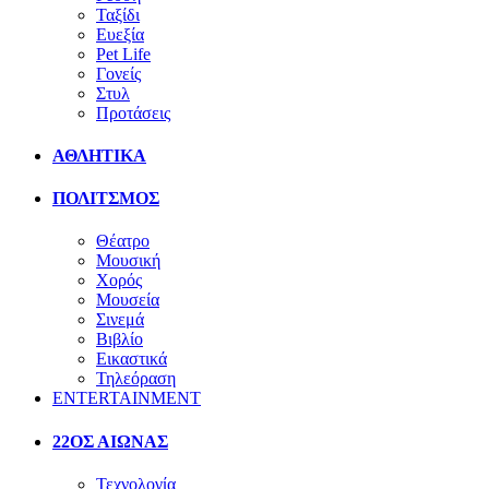
Ταξίδι
Ευεξία
Pet Life
Γονείς
Στυλ
Προτάσεις
ΑΘΛΗΤΙΚΑ
ΠΟΛΙΤΣΜΟΣ
Θέατρο
Μουσική
Χορός
Μουσεία
Σινεμά
Βιβλίο
Εικαστικά
Τηλεόραση
ENTERTAINMENT
22ΟΣ ΑΙΩΝΑΣ
Τεχνολογία