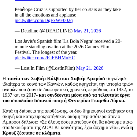
Penélope Cruz is supported by her co-stars as they take
in all the emotions and applause
pic.twitter.com/DgFxWF002q
— Deadline (@DEADLINE)
May 21, 2026
Los Javis’s Spanish film 'La Bola Negra’ received a 20-
minute standing ovation at the 2026 Cannes Film
Festival. The longest of the year.
pic.twitter.com/2FaFBHMuHC
— Lost In Film (@LostInFilm)
May 21, 2026
Η
ταινία των Χαβιέρ Κάλβο και Χαβιέρ Αμπρόσι
συγκίνησε
ιδιαίτερα το κοινό των Καννών, καθώς αφηγείται την ιστορία τριών
ανδρών που ζουν σε διαφορετικές χρονικές περιόδους -το 1932, το
1937 και το 2017-
και συνδέονται μέσα από τα τελευταία έργα
του σπουδαίου Ισπανού ποιητή Φεντερίκο Γκαρθία Λόρκα.
Κατά τη διάρκεια της αποθέωσης, οι δύο δημιουργοί ανέβηκαν στη
σκηνή και καταχειροκροτήθηκαν ακόμη περισσότερο όταν ο
Αμπρόσι δήλωσε: «Σε όλους όσοι πιστεύουν ότι θα κάνουμε πίσω
στα δικαιώματα της ΛΟΑΤΚΙ κοινότητας, έχω άσχημα νέα»,
ενώ η
Κρουζ ξέσπασε σε κλάματα
.