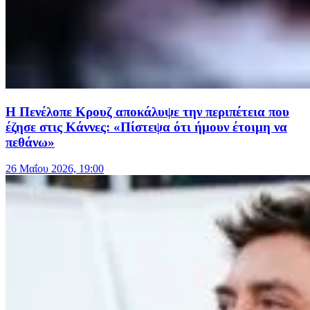
Η Πενέλοπε Κρουζ αποκάλυψε την περιπέτεια που
έζησε στις Κάννες: «Πίστεψα ότι ήμουν έτοιμη να
πεθάνω»
26 Μαΐου 2026, 19:00