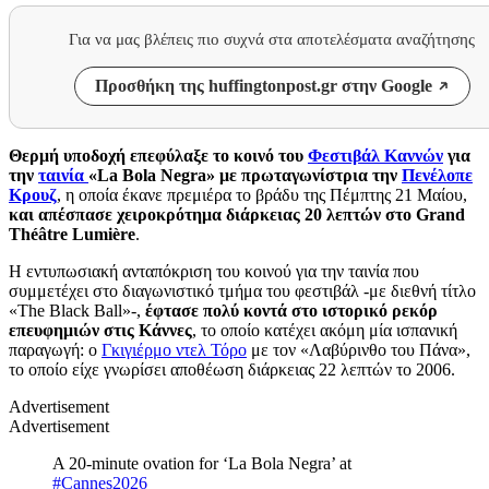
Για να μας βλέπεις πιο συχνά στα αποτελέσματα αναζήτησης
Προσθήκη της huffingtonpost.gr στην Google
Θερμή υποδοχή επεφύλαξε το κοινό του
Φεστιβάλ Καννών
για
την
ταινία
«La Bola Negra» με πρωταγωνίστρια την
Πενέλοπε
Κρουζ
, η οποία έκανε πρεμιέρα το βράδυ της Πέμπτης 21 Μαίου,
και απέσπασε χειροκρότημα διάρκειας 20 λεπτών στο Grand
Théâtre Lumière
.
Η εντυπωσιακή ανταπόκριση του κοινού για την ταινία που
συμμετέχει στο διαγωνιστικό τμήμα του φεστιβάλ -με διεθνή τίτλο
«The Black Ball»-,
έφτασε πολύ κοντά στο ιστορικό ρεκόρ
επευφημιών στις Κάννες
, το οποίο κατέχει ακόμη μία ισπανική
παραγωγή: ο
Γκιγιέρμο ντελ Τόρο
με τον «Λαβύρινθο του Πάνα»,
το οποίο είχε γνωρίσει αποθέωση διάρκειας 22 λεπτών το 2006.
Advertisement
Advertisement
A 20-minute ovation for ‘La Bola Negra’ at
#Cannes2026