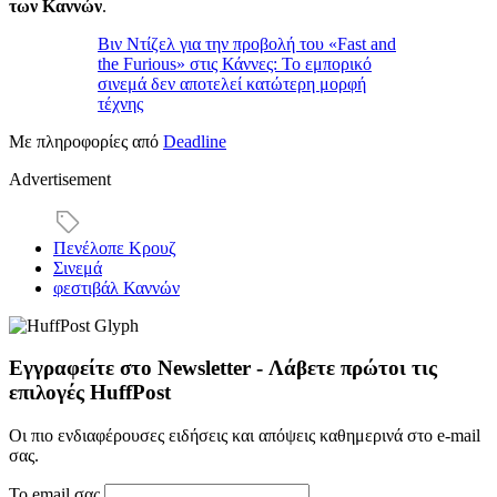
των Καννών
.
Βιν Ντίζελ για την προβολή του «Fast and
the Furious» στις Κάννες: Το εμπορικό
σινεμά δεν αποτελεί κατώτερη μορφή
τέχνης
Με πληροφορίες από
Deadline
Advertisement
Πενέλοπε Κρουζ
Σινεμά
φεστιβάλ Καννών
Εγγραφείτε στο Newsletter - Λάβετε πρώτοι τις
επιλογές HuffPost
Οι πιο ενδιαφέρουσες ειδήσεις και απόψεις καθημερινά στο e-mail
σας.
Το email σας