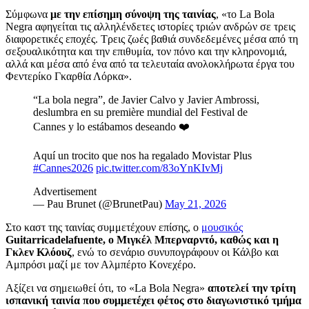
Σύμφωνα
με την επίσημη σύνοψη της ταινίας
, «το La Bola
Negra αφηγείται τις αλληλένδετες ιστορίες τριών ανδρών σε τρεις
διαφορετικές εποχές. Τρεις ζωές βαθιά συνδεδεμένες μέσα από τη
σεξουαλικότητα και την επιθυμία, τον πόνο και την κληρονομιά,
αλλά και μέσα από ένα από τα τελευταία ανολοκλήρωτα έργα του
Φεντερίκο Γκαρθία Λόρκα».
“La bola negra”, de Javier Calvo y Javier Ambrossi,
deslumbra en su première mundial del Festival de
Cannes y lo estábamos deseando ❤️
Aquí un trocito que nos ha regalado Movistar Plus
#Cannes2026
pic.twitter.com/83oYnKIvMj
Advertisement
— Pau Brunet (@BrunetPau)
May 21, 2026
Στο καστ της ταινίας συμμετέχουν επίσης, ο
μουσικός
Guitarricadelafuente, ο Μιγκέλ Μπερναρντό, καθώς και η
Γκλεν Κλόουζ
, ενώ το σενάριο συνυπογράφουν οι Κάλβο και
Αμπρόσι μαζί με τον Αλμπέρτο Κονεχέρο.
Αξίζει να σημειωθεί ότι, το «La Bola Negra»
αποτελεί την τρίτη
ισπανική ταινία που συμμετέχει φέτος στο διαγωνιστικό τμήμα