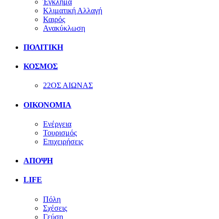
Έγκλημα
Κλιματική Αλλαγή
Καιρός
Ανακύκλωση
ΠΟΛΙΤΙΚΗ
ΚΟΣΜΟΣ
22ΟΣ ΑΙΩΝΑΣ
ΟΙΚΟΝΟΜΙΑ
Ενέργεια
Τουρισμός
Επιχειρήσεις
ΑΠΟΨΗ
LIFE
Πόλη
Σχέσεις
Γεύση