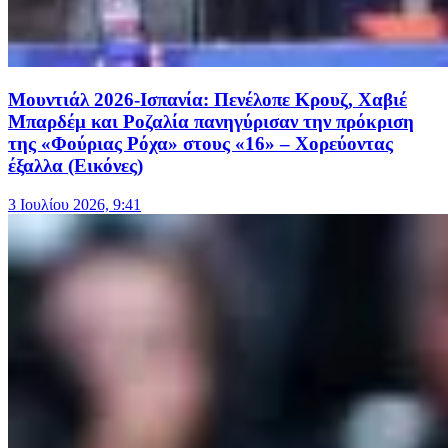
Μουντιάλ 2026-Ισπανία: Πενέλοπε Κρουζ, Χαβιέ
Μπαρδέμ και Ροζαλία πανηγύρισαν την πρόκριση
της «Φούριας Ρόχα» στους «16» – Χορεύοντας
έξαλλα (Εικόνες)
3 Ιουλίου 2026, 9:41