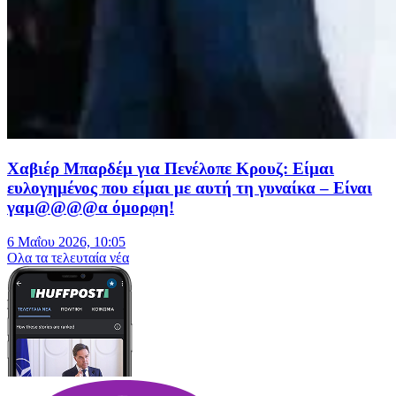
Χαβιέρ Μπαρδέμ για Πενέλοπε Κρουζ: Είμαι
ευλογημένος που είμαι με αυτή τη γυναίκα – Είναι
γαμ@@@@α όμορφη!
6 Μαΐου 2026, 10:05
Oλα τα τελευταία νέα