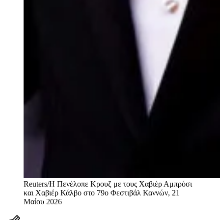
Reuters/Η Πενέλοπε Κρουζ με τους Χαβιέρ Αμπρόσι
και Χαβιέρ Κάλβο στο 79ο Φεστιβάλ Καννών, 21
Μαίου 2026