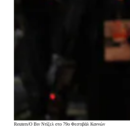
Reuters/Ο Βιν Ντίζελ στο 79ο Φεστιβάλ Καννών