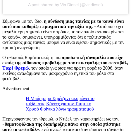
A post shared by Vin Diesel (@vindiesel)
Σύμφωνα με τον ίδιο,
η σύνδεση μιας ταινίας με το κοινό είναι
αυτό που καθορίζει πραγματικά την αξία της
. «Αυτό που έχει
μεγαλύτερη σημασία είναι ο τρόπος με τον οποίο ανταποκρίνεται
το κοινό», σημειώνει, υπογραμμίζοντας ότι ο πολιτιστικός
αντίκτυπος μιας ταινίας μπορεί να είναι εξίσου σημαντικός με την
κριτική αναγνώριση.
Ο ηθοποιός θυμάται ακόμη μια
προσωπική συνομιλία που είχε
εκτός της αίθουσας προβολής με τον επικεφαλής του φεστιβάλ,
Τιερί Φρεμώ
, τον οποίο γνώρισε για πρώτη φορά το 2006, όταν
εκείνος αναλάμβανε τον μακροχρόνιο ηγετικό του ρόλο στο
φεστιβάλ.
Advertisement
Η Μπάρμπρα Στρέιζαντ ακυρώνει το
ταξίδι στις Κάννες για τον Τιμητικό
Χρυσό Φοίνικα λόγω τραυματισμού
Περιγράφοντας τον Φρεμώ, ο Ντίζελ τον χαρακτηρίζει ως τον,
«
θεματοφύλακα της διακήρυξης πάνω στην οποία χτίστηκε
αυτό το φεστιβάλ
», ενώ αναφέρεται και στην ιδιαίτερη σύνδεση