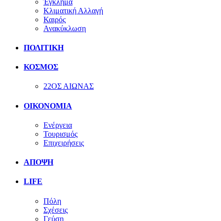
Έγκλημα
Κλιματική Αλλαγή
Καιρός
Ανακύκλωση
ΠΟΛΙΤΙΚΗ
ΚΟΣΜΟΣ
22ΟΣ ΑΙΩΝΑΣ
ΟΙΚΟΝΟΜΙΑ
Ενέργεια
Τουρισμός
Επιχειρήσεις
ΑΠΟΨΗ
LIFE
Πόλη
Σχέσεις
Γεύση