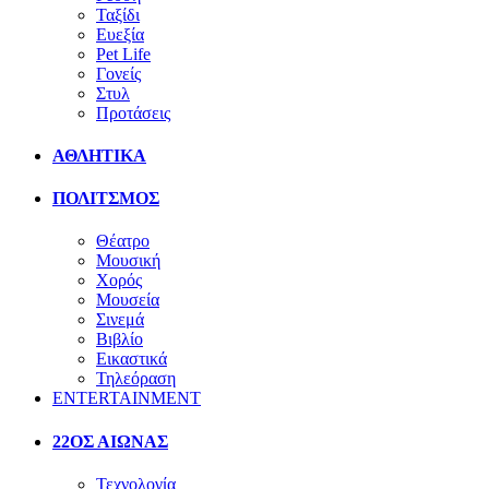
Ταξίδι
Ευεξία
Pet Life
Γονείς
Στυλ
Προτάσεις
ΑΘΛΗΤΙΚΑ
ΠΟΛΙΤΣΜΟΣ
Θέατρο
Μουσική
Χορός
Μουσεία
Σινεμά
Βιβλίο
Εικαστικά
Τηλεόραση
ENTERTAINMENT
22ΟΣ ΑΙΩΝΑΣ
Τεχνολογία