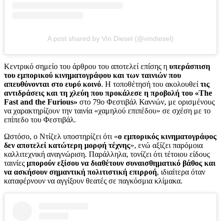
A post shared by Vin Diesel (@vindiesel)
Κεντρικό σημείο του άρθρου του αποτελεί επίσης η
υπεράσπιση
του εμπορικού κινηματογράφου και των ταινιών που
απευθύνονται στο ευρύ κοινό
. Η τοποθέτησή του ακολουθεί
τις
αντιδράσεις και τη χλεύη που προκάλεσε η προβολή του «The
Fast and the Furious»
στο 79ο Φεστιβάλ Καννών, με ορισμένους
να χαρακτηρίζουν την ταινία «χαμηλού επιπέδου» σε σχέση με το
επίπεδο του Φεστιβάλ.
Ωστόσο, ο Ντίζελ υποστηρίζει ότι «
ο εμπορικός κινηματογράφος
δεν αποτελεί κατώτερη μορφή τέχνης
», ενώ αξίζει παρόμοια
καλλιτεχνική αναγνώριση. Παράλληλα, τονίζει ότι τέτοιου είδους
ταινίες
μπορούν εξίσου να διαθέτουν συναισθηματικό βάθος και
να ασκήσουν σημαντική πολιτιστική επιρροή
, ιδιαίτερα όταν
καταφέρνουν να αγγίξουν θεατές σε παγκόσμια κλίμακα.