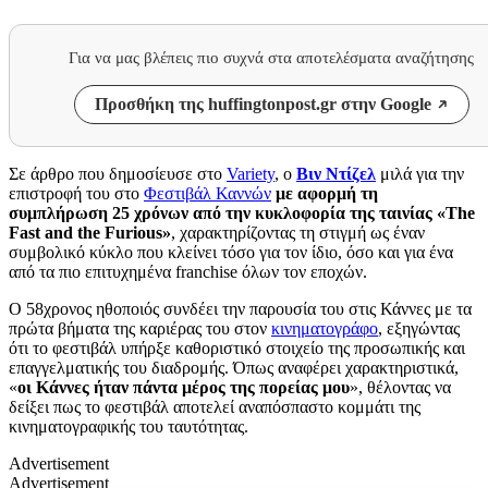
Για να μας βλέπεις πιο συχνά στα αποτελέσματα αναζήτησης
Προσθήκη της huffingtonpost.gr στην Google
Σε άρθρο που δημοσίευσε στο
Variety
, ο
Βιν Ντίζελ
μιλά για την
επιστροφή του στο
Φεστιβάλ Καννών
με αφορμή τη
συμπλήρωση 25 χρόνων από την κυκλοφορία της ταινίας «The
Fast and the Furious»
, χαρακτηρίζοντας τη στιγμή ως έναν
συμβολικό κύκλο που κλείνει τόσο για τον ίδιο, όσο και για ένα
από τα πιο επιτυχημένα franchise όλων τον εποχών.
Ο 58χρονος ηθοποιός συνδέει την παρουσία του στις Κάννες με τα
πρώτα βήματα της καριέρας του στον
κινηματογράφο
, εξηγώντας
ότι το φεστιβάλ υπήρξε καθοριστικό στοιχείο της προσωπικής και
επαγγελματικής του διαδρομής. Όπως αναφέρει χαρακτηριστικά,
«
οι Κάννες ήταν πάντα μέρος της πορείας μου
», θέλοντας να
δείξει πως το φεστιβάλ αποτελεί αναπόσπαστο κομμάτι της
κινηματογραφικής του ταυτότητας.
Advertisement
Advertisement