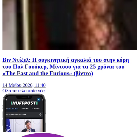
Βιν Ντίζελ: Η συγκινητική αγκαλιά του στην κόρη
του Πολ Γουόκερ, Μίντοου για τα 25 χρόνια του
«The Fast and the Furious» (βίντεο)
14 Μαΐου 2026, 11:40
Oλα τα τελευταία νέα