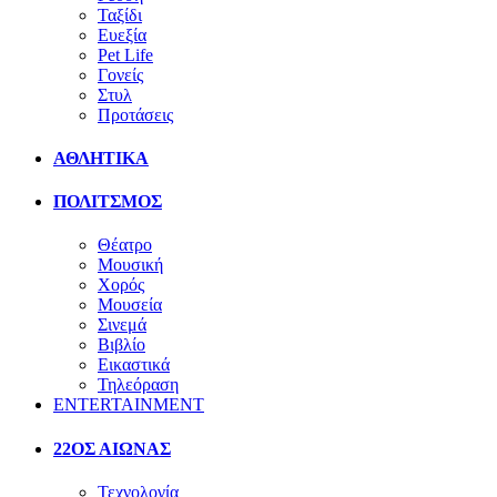
Ταξίδι
Ευεξία
Pet Life
Γονείς
Στυλ
Προτάσεις
ΑΘΛΗΤΙΚΑ
ΠΟΛΙΤΣΜΟΣ
Θέατρο
Μουσική
Χορός
Μουσεία
Σινεμά
Βιβλίο
Εικαστικά
Τηλεόραση
ENTERTAINMENT
22ΟΣ ΑΙΩΝΑΣ
Τεχνολογία