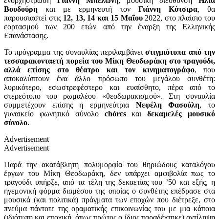
ενορχήστρωση
Γιάννη Μπελών
η, μουσική διεύθυνση
Ηλία
Βουδούρη
και με ερμηνευτή τον
Γιάννη Κότσιρα
, θα
παρουσιαστεί στις
12, 13, 14 και 15 Μαΐου
2022, στο πλαίσιο του
εορτασμού των 200 ετών από την έναρξη της Ελληνικής
Επανάστασης.
Το πρόγραμμα της συναυλίας περιλαμβάνει
στιγμιότυπα από την
τεσσαρακονταετή πορεία του Μίκη Θεοδωράκη στο τραγούδι,
αλλά επίσης στο θέατρο και τον κινηματογράφο
, που
αποκαλύπτουν ένα άλλο πρόσωπο του μεγάλου συνθέτη:
λυρικότερο, εσωστρεφέστερο και ευαίσθητο, πέρα από το
στερεότυπο του ρωμαλέου «θεοδωρακισμού». Στη συναυλία
συμμετέχουν επίσης η ερμηνεύτρια
Νεφέλη Φασούλη
, το
γυναικείο φωνητικό σύνολο
chórεs
και
δεκαμελές μουσικό
σύνολο
.
Advertisement
Advertisement
Παρά την ακατάβλητη πολυμορφία του θηριώδους καταλόγου
έργων του Μίκη Θεοδωράκη, δεν υπάρχει αμφιβολία πως το
τραγούδι υπήρξε, από τα τέλη της δεκαετίας του ’50 και εξής, η
ηγεμονική φόρμα διαμέσου της οποίας ο συνθέτης επέδρασε στα
μουσικά (και πολιτικά) πράγματα των εποχών που διέτρεξε, στο
πνεύμα πάντοτε της οραματικής επικοινωνίας του με μια κάποια
(ιδιότυπη και εποχική, όπως πρώτος ο ίδιος παραδέχτηκε) αντίληψη