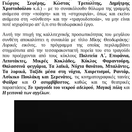
Γιώργος Σεφέρης, Κώστας Τριπολίτης, Δημήτρης
Χριστοδούλου
κ.ά.) – με το συνακόλουθο θόλωμα της γραμμής
ανάμεσα στην «ποίηση» και τη «στιχουργία», όπως και εκείνο
ανάμεσα στη «σύνθεση» και την «τραγουδοποιία», να μην είναι
ποτέ ισχυρότερο απ’ ό,τι στο θεοδωρακικό έργο.
Αυτή την πτυχή της καλλιτεχνικής προσωπικότητας του μεγάλου
συνθέτη αποκαλύπτει η συναυλία με τίτλο
Μίκης Θεοδωράκης:
Λυρικές εικόνες
, το πρόγραμμα της οποίας περιλαμβάνει
στιγμιότυπα από την τεσσαρακονταετή πορεία του στο τραγούδι
που προέρχονται από τους κύκλους
Πολιτεία Α΄
,
Επιφάνια
,
Λιποτάκτες
,
Μικρές Κυκλάδες
,
Κύκλος Φαραντούρη
,
Θαλασσινά φεγγάρια
,
Τα λαϊκά
,
Νύχτα θανάτου
,
Μπαλάντες
,
Τα λυρικά
,
Ταξίδι μέσα στη νύχτα
,
Χαιρετισμοί
,
Ραντάρ
,
Ασίκικο Πουλάκη
και
Σερενάτες
, τις κινηματογραφικές ταινίες
Φαίδρα
και
Ο ασυμβίβαστος
, καθώς και τις θεατρικές
παραστάσεις
Το τραγούδι του νεκρού αδελφού
,
Μαγική πόλη
και
Η γειτονιά των αγγέλων
.