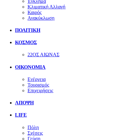
Έγκλημα
Κλιματική Αλλαγή
Καιρός
Ανακύκλωση
ΠΟΛΙΤΙΚΗ
ΚΟΣΜΟΣ
22ΟΣ ΑΙΩΝΑΣ
ΟΙΚΟΝΟΜΙΑ
Ενέργεια
Τουρισμός
Επιχειρήσεις
ΑΠΟΨΗ
LIFE
Πόλη
Σχέσεις
Γεύση