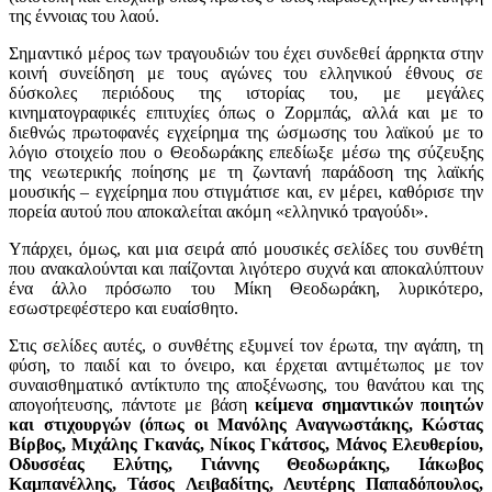
της έννοιας του λαού.
Σημαντικό μέρος των τραγουδιών του έχει συνδεθεί άρρηκτα στην
κοινή συνείδηση με τους αγώνες του ελληνικού έθνους σε
δύσκολες περιόδους της ιστορίας του, με μεγάλες
κινηματογραφικές επιτυχίες όπως ο
Ζορμπάς
, αλλά και με το
διεθνώς πρωτοφανές εγχείρημα της ώσμωσης του λαϊκού με το
λόγιο στοιχείο που ο Θεοδωράκης επεδίωξε μέσω της σύζευξης
της νεωτερικής ποίησης με τη ζωντανή παράδοση της λαϊκής
μουσικής – εγχείρημα που στιγμάτισε και, εν μέρει, καθόρισε την
πορεία αυτού που αποκαλείται ακόμη «ελληνικό τραγούδι».
Υπάρχει, όμως, και μια σειρά από μουσικές σελίδες του συνθέτη
που ανακαλούνται και παίζονται λιγότερο συχνά και αποκαλύπτουν
ένα άλλο πρόσωπο του Μίκη Θεοδωράκη, λυρικότερο,
εσωστρεφέστερο και ευαίσθητο.
Στις σελίδες αυτές, ο συνθέτης εξυμνεί τον έρωτα, την αγάπη, τη
φύση, το παιδί και το όνειρο, και έρχεται αντιμέτωπος με τον
συναισθηματικό αντίκτυπο της αποξένωσης, του θανάτου και της
απογοήτευσης, πάντοτε με βάση
κείμενα σημαντικών ποιητών
και στιχουργών (όπως οι Μανόλης Αναγνωστάκης, Κώστας
Βίρβος, Μιχάλης Γκανάς, Νίκος Γκάτσος, Μάνος Ελευθερίου,
Οδυσσέας Ελύτης, Γιάννης Θεοδωράκης, Ιάκωβος
Καμπανέλλης, Τάσος Λειβαδίτης, Λευτέρης Παπαδόπουλος,