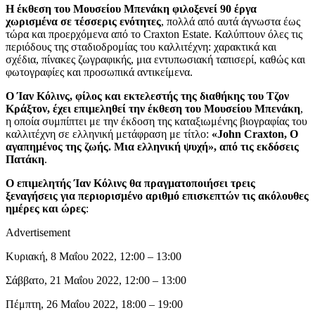
Η έκθεση του Μουσείου Μπενάκη φιλοξενεί 90 έργα
χωρισμένα σε τέσσερις ενότητες
, πολλά από αυτά άγνωστα έως
τώρα και προερχόμενα από το Craxton Estate. Καλύπτουν όλες τις
περιόδους της σταδιοδρομίας του καλλιτέχνη: χαρακτικά και
σχέδια, πίνακες ζωγραφικής, μια εντυπωσιακή ταπισερί, καθώς και
φωτογραφίες και προσωπικά αντικείμενα.
Ο Ίαν Κόλινς, φίλος και εκτελεστής της διαθήκης του Τζον
Κράξτον, έχει επιμεληθεί την έκθεση του Μουσείου Μπενάκη
,
η οποία συμπίπτει με την έκδοση της καταξιωμένης βιογραφίας του
καλλιτέχνη
σε ελληνική μετάφραση με τίτλο:
«John Craxton, Ο
αγαπημένος της ζωής. Μια ελληνική ψυχή»
,
από τις εκδόσεις
Πατάκη
.
Ο επιμελητής
Ίαν Κόλινς
θα πραγματοποιήσει τρεις
ξεναγήσεις για περιορισμένο αριθμό επισκεπτών τις ακόλουθες
ημέρες και ώρες
:
Advertisement
Κυριακή, 8 Μαΐου 2022
, 12:00 – 13:00
Σάββατο, 21 Μαΐου 2022
, 12:00 – 13:00
Πέμπτη, 26 Μαΐου 2022
, 18:00 – 19:00