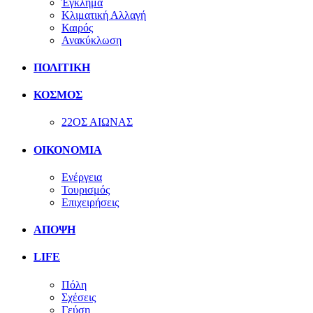
Έγκλημα
Κλιματική Αλλαγή
Καιρός
Ανακύκλωση
ΠΟΛΙΤΙΚΗ
ΚΟΣΜΟΣ
22ΟΣ ΑΙΩΝΑΣ
ΟΙΚΟΝΟΜΙΑ
Ενέργεια
Τουρισμός
Επιχειρήσεις
ΑΠΟΨΗ
LIFE
Πόλη
Σχέσεις
Γεύση