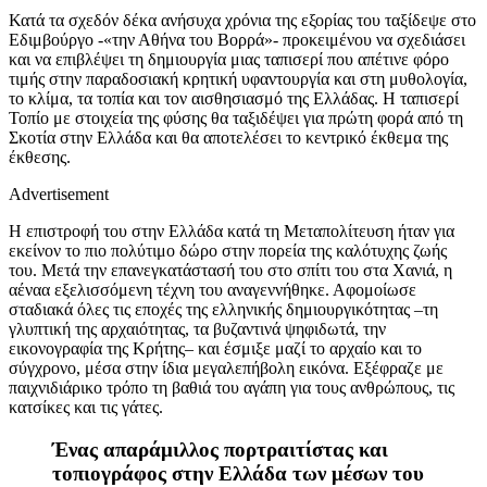
Κατά τα σχεδόν δέκα ανήσυχα χρόνια της εξορίας του ταξίδεψε στο
Εδιμβούργο -«την Αθήνα του Βορρά»- προκειμένου να σχεδιάσει
και να επιβλέψει τη δημιουργία μιας ταπισερί που απέτινε φόρο
τιμής στην παραδοσιακή κρητική υφαντουργία και στη μυθολογία,
το κλίμα, τα τοπία και τον αισθησιασμό της Ελλάδας. Η ταπισερί
Τοπίο με στοιχεία
της φύσης
θα ταξιδέψει για πρώτη φορά από τη
Σκοτία στην Ελλάδα και θα αποτελέσει το κεντρικό έκθεμα της
έκθεσης.
Advertisement
Η επιστροφή του στην Ελλάδα κατά τη Μεταπολίτευση ήταν για
εκείνον το πιο πολύτιμο δώρο στην πορεία της καλότυχης ζωής
του. Μετά την επανεγκατάστασή του στο σπίτι του στα Χανιά, η
αέναα εξελισσόμενη τέχνη του αναγεννήθηκε. Αφομοίωσε
σταδιακά όλες τις εποχές της ελληνικής δημιουργικότητας –τη
γλυπτική της αρχαιότητας, τα βυζαντινά ψηφιδωτά, την
εικονογραφία της Κρήτης– και έσμιξε μαζί το αρχαίο και το
σύγχρονο, μέσα στην ίδια μεγαλεπήβολη εικόνα. Εξέφραζε με
παιχνιδιάρικο τρόπο τη βαθιά του αγάπη για τους ανθρώπους, τις
κατσίκες και τις γάτες.
Ένας απαράμιλλος πορτραιτίστας και
τοπιογράφος
στην Ελλάδα των μέσων του