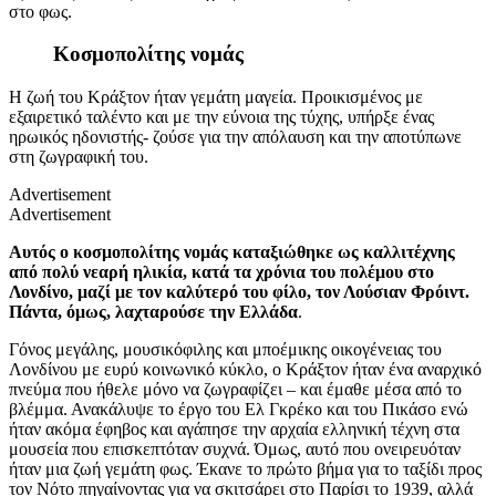
στο φως.
Κοσμοπολίτης νομάς
Η ζωή του Κράξτον ήταν γεμάτη μαγεία. Προικισμένος με
εξαιρετικό ταλέντο και με την εύνοια της τύχης, υπήρξε ένας
ηρωικός ηδονιστής- ζούσε για την απόλαυση και την αποτύπωνε
στη ζωγραφική του.
Advertisement
Advertisement
Αυτός ο κοσμοπολίτης νομάς καταξιώθηκε ως καλλιτέχνης
από πολύ νεαρή ηλικία, κατά τα χρόνια του πολέμου στο
Λονδίνο, μαζί με τον καλύτερό του φίλο, τον Λούσιαν Φρόιντ.
Πάντα, όμως, λαχταρούσε την Ελλάδα
.
Γόνος μεγάλης, μουσικόφιλης και μποέμικης οικογένειας του
Λονδίνου με ευρύ κοινωνικό κύκλο, ο Κράξτον ήταν ένα αναρχικό
πνεύμα που ήθελε μόνο να ζωγραφίζει – και έμαθε μέσα από το
βλέμμα. Ανακάλυψε το έργο του Ελ Γκρέκο και του Πικάσο ενώ
ήταν ακόμα έφηβος και αγάπησε την αρχαία ελληνική τέχνη στα
μουσεία που επισκεπτόταν συχνά. Όμως, αυτό που ονειρευόταν
ήταν μια ζωή γεμάτη φως. Έκανε το πρώτο βήμα για το ταξίδι προς
τον Νότο πηγαίνοντας για να σκιτσάρει στο Παρίσι το 1939, αλλά