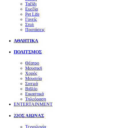
Ταξίδι
Ευεξία
Pet Life
Γονείς
Στυλ
Προτάσεις
ΑΘΛΗΤΙΚΑ
ΠΟΛΙΤΣΜΟΣ
Θέατρο
Μουσική
Χορός
Μουσεία
Σινεμά
Βιβλίο
Εικαστικά
Τηλεόραση
ENTERTAINMENT
22ΟΣ ΑΙΩΝΑΣ
Τεχνολογία