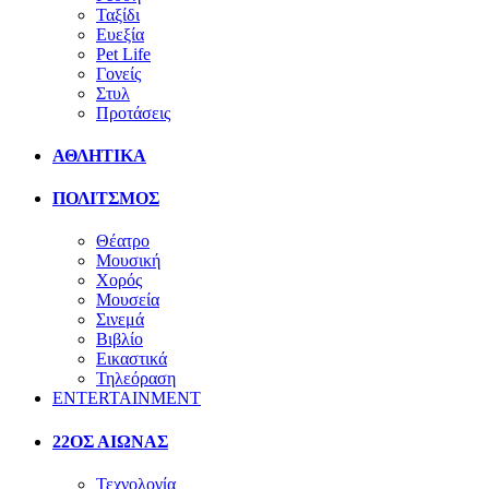
Ταξίδι
Ευεξία
Pet Life
Γονείς
Στυλ
Προτάσεις
ΑΘΛΗΤΙΚΑ
ΠΟΛΙΤΣΜΟΣ
Θέατρο
Μουσική
Χορός
Μουσεία
Σινεμά
Βιβλίο
Εικαστικά
Τηλεόραση
ENTERTAINMENT
22ΟΣ ΑΙΩΝΑΣ
Τεχνολογία