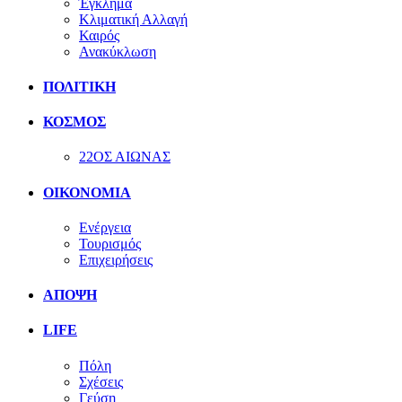
Έγκλημα
Κλιματική Αλλαγή
Καιρός
Ανακύκλωση
ΠΟΛΙΤΙΚΗ
ΚΟΣΜΟΣ
22ΟΣ ΑΙΩΝΑΣ
ΟΙΚΟΝΟΜΙΑ
Ενέργεια
Τουρισμός
Επιχειρήσεις
ΑΠΟΨΗ
LIFE
Πόλη
Σχέσεις
Γεύση