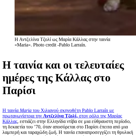
Η Αντζελίνα Τζολί ως Μαρία Κάλλας στην ταινία
«Maria». Photo credit -Pablo Larraín.
Η ταινία και οι τελευταίες
ημέρες της Κάλλας στο
Παρίσι
Η ταινία
Maria
του Χιλιανού σκηνοθέτη Pablo Larraín με
πρωταγωνίστρια την
Αντζελίνα Τζολί,
στον ρόλο της Μαρίας
Κάλλας
, εστιάζει στην Ελληνίδα ντίβα σε μια εύθραυστη περίοδο,
τη δεκαετία του ’70, όταν αποσύρεται στο Παρίσι έπειτα από μια
λαμπερή και ταραχώδη ζωή. Η ταινία επαναπροσεγγίζει τη θρυλική