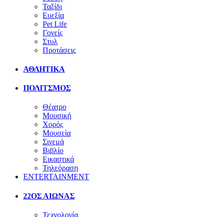
Ταξίδι
Ευεξία
Pet Life
Γονείς
Στυλ
Προτάσεις
ΑΘΛΗΤΙΚΑ
ΠΟΛΙΤΣΜΟΣ
Θέατρο
Μουσική
Χορός
Μουσεία
Σινεμά
Βιβλίο
Εικαστικά
Τηλεόραση
ENTERTAINMENT
22ΟΣ ΑΙΩΝΑΣ
Τεχνολογία