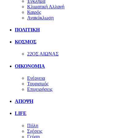
Έγκλημα
Κλιματική Αλλαγή
Καιρός
Ανακύκλωση
ΠΟΛΙΤΙΚΗ
ΚΟΣΜΟΣ
22ΟΣ ΑΙΩΝΑΣ
ΟΙΚΟΝΟΜΙΑ
Ενέργεια
Τουρισμός
Επιχειρήσεις
ΑΠΟΨΗ
LIFE
Πόλη
Σχέσεις
Γεύση