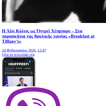
Η Λίλι Κόλινς ως Όντρεϊ Χέπμπορν – Στα
παρασκήνια της θρυλικής ταινίας «Breakfast at
Tiffany’s»
24 Φεβρουαρίου 2026, 12:47
Oλα τα τελευταία νέα