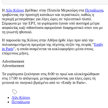
Η
Λίλι Κόλινς
βρέθηκε στην Πλατεία Μερκούρη στα
Πετράλωνα
,
τραβώντας την προσοχή κατοίκων και περαστικών, καθώς η
περιοχή μετατράπηκε για λίγες ώρες σε τηλεοπτικό πλατό.
Σύμφωνα με την ΕΡΤ, τα γυρίσματα έγιναν υπό αυστηρά μέτρα
ασφαλείας καζι πιθανότατα αφορούσαν διαφημιστικό σποτ του με
τη γνωστή ηθοποιό.
Η παρουσία της Κόλινς στην Αθήνα ήρθε λίγο πριν από την
πολυαναμενόμενη πρεμιέρα της πέμπτης σεζόν της σειράς “
Emily
in Paris
”, η οποία αναμένεται να κυκλοφορήσει μέσα στους
επόμενους μήνες.
Advertisement
Advertisement
Τα γυρίσματα ξεκίνησαν στις 8:00 το πρωί και ολοκληρώθηκαν
στις 17:00 το απόγευμα, μεταμορφώνοντας για λίγες ώρες τη
γειτονιά σε σκηνικό βγαλμένο από το «Εmily in Paris».
Λίλι Κόλινς
Πετράλωνα