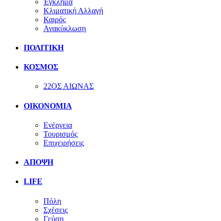
Έγκλημα
Κλιματική Αλλαγή
Καιρός
Ανακύκλωση
ΠΟΛΙΤΙΚΗ
ΚΟΣΜΟΣ
22ΟΣ ΑΙΩΝΑΣ
ΟΙΚΟΝΟΜΙΑ
Ενέργεια
Τουρισμός
Επιχειρήσεις
ΑΠΟΨΗ
LIFE
Πόλη
Σχέσεις
Γεύση