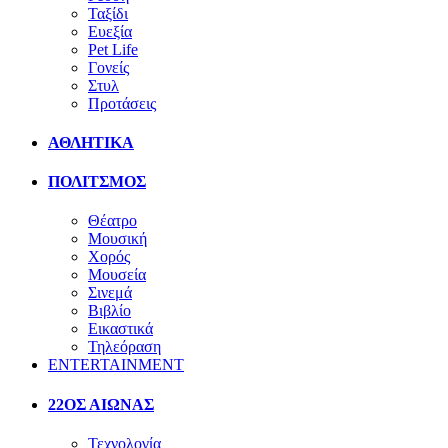
Ταξίδι
Ευεξία
Pet Life
Γονείς
Στυλ
Προτάσεις
ΑΘΛΗΤΙΚΑ
ΠΟΛΙΤΣΜΟΣ
Θέατρο
Μουσική
Χορός
Μουσεία
Σινεμά
Βιβλίο
Εικαστικά
Τηλεόραση
ENTERTAINMENT
22ΟΣ ΑΙΩΝΑΣ
Τεχνολογία