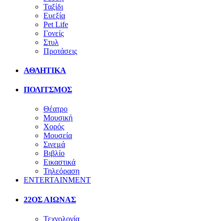
Ταξίδι
Ευεξία
Pet Life
Γονείς
Στυλ
Προτάσεις
ΑΘΛΗΤΙΚΑ
ΠΟΛΙΤΣΜΟΣ
Θέατρο
Μουσική
Χορός
Μουσεία
Σινεμά
Βιβλίο
Εικαστικά
Τηλεόραση
ENTERTAINMENT
22ΟΣ ΑΙΩΝΑΣ
Τεχνολογία