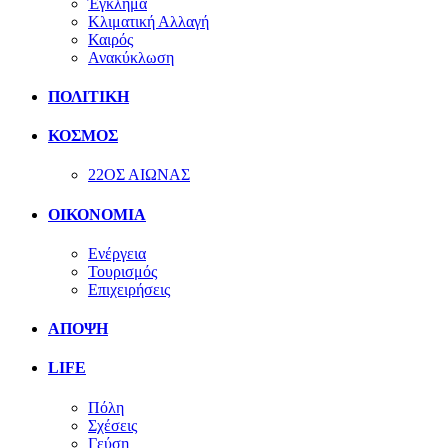
Έγκλημα
Κλιματική Αλλαγή
Καιρός
Ανακύκλωση
ΠΟΛΙΤΙΚΗ
ΚΟΣΜΟΣ
22ΟΣ ΑΙΩΝΑΣ
ΟΙΚΟΝΟΜΙΑ
Ενέργεια
Τουρισμός
Επιχειρήσεις
ΑΠΟΨΗ
LIFE
Πόλη
Σχέσεις
Γεύση