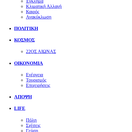
Έγκλημα
Κλιματική Αλλαγή
Καιρός
Ανακύκλωση
ΠΟΛΙΤΙΚΗ
ΚΟΣΜΟΣ
22ΟΣ ΑΙΩΝΑΣ
ΟΙΚΟΝΟΜΙΑ
Ενέργεια
Τουρισμός
Επιχειρήσεις
ΑΠΟΨΗ
LIFE
Πόλη
Σχέσεις
Γεύση