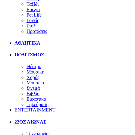
Ταξίδι
Ευεξία
Pet Life
Γονείς
Στυλ
Προτάσεις
ΑΘΛΗΤΙΚΑ
ΠΟΛΙΤΣΜΟΣ
Θέατρο
Μουσική
Χορός
Μουσεία
Σινεμά
Βιβλίο
Εικαστικά
Τηλεόραση
ENTERTAINMENT
22ΟΣ ΑΙΩΝΑΣ
Τεχνολογία