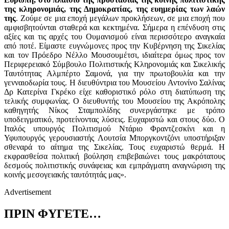
της κληρονομιάς, της Δημοκρατίας, της ευημερίας των λαών
της
. Ζούμε σε μια εποχή μεγάλων προκλήσεων, σε μια εποχή που
αμφισβητούνται σταθερά και κεκτημένα. Σήμερα η επένδυση στις
αξίες και τις αρχές του Ουμανισμού είναι περισσότερο αναγκαία
από ποτέ. Είμαστε ευγνώμονες προς την Κυβέρνηση της Σικελίας
και τον Πρόεδρο Νέλλο Μουσουμέτσι, ιδιαίτερα όμως προς τον
Περιφερειακό Σύμβουλο Πολιτιστικής Κληρονομιάς και Σικελικής
Ταυτότητας Αλμπέρτο Σαμονά, για την πρωτοβουλία και την
γενναιοδωρία τους.
H
διευθύντρια του Μουσείου Αντονίνο Σαλίνας
Δρ Κατερίνα Γκρέκο είχε καθοριστικό ρόλο στη διατύπωση της
τελικής συμφωνίας. Ο διευθυντής του Μουσείου της Ακρόπολης
καθηγητής Νίκος Σταμπολίδης συνεργάστηκε με τρόπο
υποδειγματικό, προτείνοντας λύσεις. Ευχαριστώ και στους δύο. Ο
Ιταλός υπουργός Πολιτισμού Ντάριο Φραντζεσκίνι και η
Υφυπουργός γερουσιαστής Λουτσία Μποργκοντζόνι υποστήριξαν
σθεναρά το αίτημα της Σικελίας. Τους ευχαριστώ θερμά. Η
εκφρασθείσα πολιτική βούληση επιβεβαιώνει τους μακρότατους
δεσμούς πολιτιστικής συνάφειας και εμπράγματη αναγνώριση της
κοινής μεσογειακής ταυτότητάς μας».
Advertisement
ΠΡΙΝ ΦΥΓΕΤΕ…