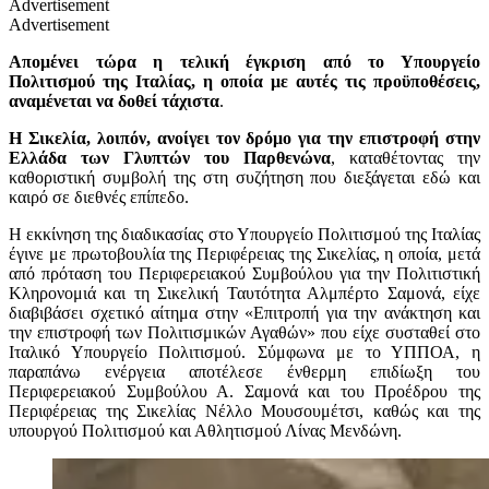
Advertisement
Advertisement
Απομένει τώρα η τελική έγκριση από το Υπουργείο
Πολιτισμού της Ιταλίας, η οποία με αυτές τις προϋποθέσεις,
αναμένεται να δοθεί τάχιστα
.
Η Σικελία, λοιπόν, ανοίγει τον δρόμο για την επιστροφή στην
Ελλάδα των Γλυπτών του Παρθενώνα
, καταθέτοντας την
καθοριστική συμβολή της στη συζήτηση που διεξάγεται εδώ και
καιρό σε διεθνές επίπεδο.
Η εκκίνηση της διαδικασίας στο Υπουργείο Πολιτισμού της Ιταλίας
έγινε με πρωτοβουλία της Περιφέρειας της Σικελίας, η οποία, μετά
από πρόταση του Περιφερειακού Συμβούλου για την Πολιτιστική
Κληρονομιά και τη Σικελική Ταυτότητα Αλμπέρτο Σαμονά, είχε
διαβιβάσει σχετικό αίτημα στην «Επιτροπή για την ανάκτηση και
την επιστροφή των Πολιτισμικών Αγαθών» που είχε συσταθεί στο
Ιταλικό Υπουργείο Πολιτισμού. Σύμφωνα με το ΥΠΠΟΑ, η
παραπάνω ενέργεια αποτέλεσε ένθερμη επιδίωξη του
Περιφερειακού Συμβούλου Α. Σαμονά και του Προέδρου της
Περιφέρειας της Σικελίας Νέλλο Μουσουμέτσι, καθώς και της
υπουργού Πολιτισμού και Αθλητισμού Λίνας Μενδώνη.