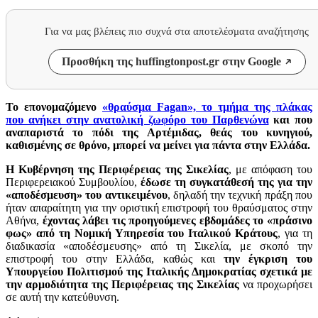
Για να μας βλέπεις πιο συχνά στα αποτελέσματα αναζήτησης
Προσθήκη της huffingtonpost.gr στην Google
Το επονομαζόμενο
«θραύσμα Fagan», το τμήμα της πλάκας
που ανήκει στην ανατολική ζωφόρο του Παρθενώνα
και που
αναπαριστά το πόδι της Αρτέμιδας, θεάς του κυνηγιού,
καθισμένης σε θρόνο, μπορεί να μείνει για πάντα στην Ελλάδα.
Η Κυβέρνηση της Περιφέρειας της Σικελίας
, με απόφαση του
Περιφερειακού Συμβουλίου,
έδωσε τη συγκατάθεσή της για την
«αποδέσμευση» του αντικειμένου
, δηλαδή την τεχνική πράξη που
ήταν απαραίτητη για την οριστική επιστροφή του θραύσματος στην
Αθήνα,
έχοντας λάβει τις προηγούμενες εβδομάδες το «πράσινο
φως» από τη Νομική Υπηρεσία του Ιταλικού Κράτους
, για τη
διαδικασία «αποδέσμευσης» από τη Σικελία, με σκοπό την
επιστροφή του στην Ελλάδα, καθώς και
την έγκριση του
Υπουργείου Πολιτισμού της Ιταλικής Δημοκρατίας σχετικά με
την αρμοδιότητα της Περιφέρειας της Σικελίας
να προχωρήσει
σε αυτή την κατεύθυνση.