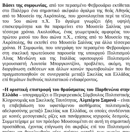
Βάσει της συμφωνίας
, από τον περασμένο Φεβρουάριο εκτίθεται
στο Παλέρμο ένα σημαντικό ακέφαλο άγαλμα της θεάς Αθηνάς
από το Μουσείο της Ακρόπολης, που χρονολογείται περί τα τέλη
του 5ου αιώνα π.Χ. Το άγαλμα γνωρίζει ήδη υψηλή
επισκεψιμότητα και θα παραμείνει στο Μουσείο Σαλίνας για
τέσσερα χρόνια. Ακολούθως, ένας γεωμετρικός αμφορέας του
πρώτου μισού του 8ου αιώνα π.Χ., επίσης από το Μουσείο της
Ακρόπολης, θα εκτεθεί στο Μουσείο Σαλίνας για άλλα τέσσερα
χρόνια. Η Συμφωνία, που υπεγράφη τον περασμένο Φεβρουάριο
στη σικελική πρωτεύουσα παρουσία της υπουργού Πολιτισμού
Λίνας Μενδώνη και της Ιταλίδας υφυπουργού Πολιτισμού
γερουσιαστή Λουτσία Μποργκοντζόνι, προβλέπει, ακόμη, τη
διοργάνωση εκθέσεων και άλλων κοινών πρωτοβουλιών που θα
πραγματοποιηθούν σε συνεργασία μεταξύ Σικελίας και Ελλάδας
επί θεμάτων διεθνούς πολιτιστικού ενδιαφέροντος.
«
Η οριστική επιστροφή του θραύσματος του Παρθενώνα στην
Ελλάδα
– υπογραμμίζει ο Περιφερειακός Σύμβουλος Πολιτιστικής
Κληρονομιάς και Σικελικής Ταυτότητας,
Αλμπέρτο Σαμονά
– είναι
η επιβεβαίωση του υφιστάμενου αισθήματος πολιτισμικής
αδελφοσύνης μεταξύ Σικελίας και Ελλάδας, οι οποίες συνδέονται
με κοινές μεσογειακές ρίζες και πανάρχαιους ισχυρούς δεσμούς.
Συμμετείχαμε με τον πρόεδρο Μουσουμέτσι σε αυτή τη σημαντική
προσπάθεια, έχοντας επίγνωση ότι ακριβώς επί του Πολιτισμού
πρέπει να θεμελιωθούν νέες σχέσεις μεταξύ των χωρών που