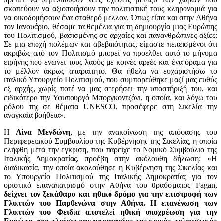
σκοπεύουν να αξιοποιήσουν την πολιτιστική τους κληρονομιά για
να οικοδομήσουν ένα σταθερό μέλλον. Όπως είπα και στην Αθήνα
τον Ιανουάριο, θέσαμε τα θεμέλια για τη δημιουργία μιας Ευρώπης
του Πολιτισμού, βασισμένης σε αρχαίες και πανανθρώπινες αξίες:
Σε μια εποχή πολέμων και αβεβαιότητας, είμαστε πεπεισμένοι ότι
ακριβώς από τον Πολιτισμό μπορεί να προέλθει αυτό το μήνυμα
ειρήνης που ενώνει τους λαούς με κοινές αρχές και ένα όραμα για
το μέλλον άκρως απαραίτητο. Θα ήθελα να ευχαριστήσω το
ιταλικό Υπουργείο Πολιτισμού, που συμπορεύθηκε μαζί μας ευθύς
εξ αρχής, χωρίς ποτέ να μας στερήσει την υποστήριξή του, και
ειδικότερα την Υφυπουργό Μποργκοντζόνι, η οποία, και λόγω του
ρόλου της σε θέματα UNESCO, προσέφερε στη Σικελία την
αναγκαία βοήθεια».
Η
Λίνα Μενδώνη
, με την ανακοίνωση της απόφασης του
Περιφερειακού Συμβουλίου της Κυβέρνησης της Σικελίας, η οποία
ελήφθη μετά την έγκριση, που παρείχε το Νομικό Συμβούλιο της
Ιταλικής Δημοκρατίας, προέβη στην ακόλουθη δήλωση: «Η
διαδικασία, την οποία ακολούθησε η Κυβέρνηση της Σικελίας και
το Υπουργείο Πολιτισμού της Ιταλικής Δημοκρατίας για τον
οριστικό επαναπατρισμό στην Αθήνα του θραύσματος
Fagan
,
δείχνει τον ξεκάθαρο και ηθικό δρόμο για την επιστροφή των
Γλυπτών του Παρθενώνα στην Αθήνα. Η επανένωση των
Γλυπτών του Φειδία αποτελεί ηθική υποχρέωση για την
Ευρώπη, στο πλαίσιο της προστασίας της κοινής πολιτιστικής