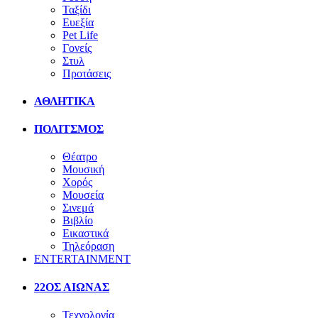
Ταξίδι
Ευεξία
Pet Life
Γονείς
Στυλ
Προτάσεις
ΑΘΛΗΤΙΚΑ
ΠΟΛΙΤΣΜΟΣ
Θέατρο
Μουσική
Χορός
Μουσεία
Σινεμά
Βιβλίο
Εικαστικά
Τηλεόραση
ENTERTAINMENT
22ΟΣ ΑΙΩΝΑΣ
Τεχνολογία