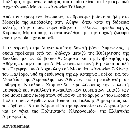
Παλέρμο, σημερινός διάδοχος του οποίου είναι το Περιφερειακό
Αρχαιολογικό Μουσείο «Αντονίνο Σαλίνας».
Από τον περασμένο Ιανουάριο, το θραύσμα βρίσκεται ήδη στο
Μουσείο της Ακρόπολης στην Αθήνα, όπου κατά τη διάρκεια
τελετής, στην οποία παρευρέθηκε ο Έλληνας πρωθυπουργός
Κυριάκος Μητσοτάκης, επανασυνδέθηκε με την αρχική ζωφόρο
από την οποία είχε αφαιρεθεί.
Η επιστροφή στην Αθήνα κατέστη δυνατή βάσει Συμφωνίας, η
οποία προέκυψε από τον διάλογο μεταξύ της Κυβέρνησης της
Σικελίας -με τον Σύμβουλο Α. Σαμονά- και της Κυβέρνησης της
Αθήνας -με την υπουργό Λ. Μενδώνη- και συνήφθη τελικά μεταξύ
του Περιφερειακού Αρχαιολογικού Μουσείου «Αντονίνο Σαλίνας»
του Παλέρμο, υπό τη διεύθυνση της Δρ Κατερίνα Γκρέκο, και του
Μουσείου της Ακρόπολης των Αθηνών, υπό τη διεύθυνση του
καθηγητή Νικολάου Σταμπολίδη, προβλέποντας την πολυετή
μεταφορά και ανταλλαγή αρχαιολογικών ευρημάτων μεταξύ των
δύο μουσειακών ιδρυμάτων, σύμφωνα με το άρθρο 67 του Κώδικα
Πολιτισμικών Αγαθών και Τοπίου της Ιταλικής Δημοκρατίας και
του άρθρου 25 του Νόμου «Για την προστασία των Αρχαιοτήτων
και εν γένει της Πολιτιστικής Κληρονομιάς» της Ελληνικής
Δημοκρατίας.
Advertisement