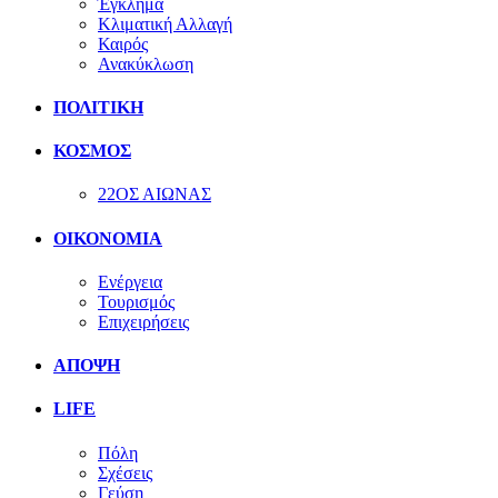
Έγκλημα
Κλιματική Αλλαγή
Καιρός
Ανακύκλωση
ΠΟΛΙΤΙΚΗ
ΚΟΣΜΟΣ
22ΟΣ ΑΙΩΝΑΣ
ΟΙΚΟΝΟΜΙΑ
Ενέργεια
Τουρισμός
Επιχειρήσεις
ΑΠΟΨΗ
LIFE
Πόλη
Σχέσεις
Γεύση