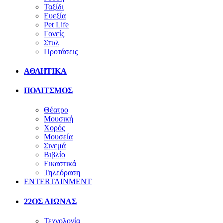
Ταξίδι
Ευεξία
Pet Life
Γονείς
Στυλ
Προτάσεις
ΑΘΛΗΤΙΚΑ
ΠΟΛΙΤΣΜΟΣ
Θέατρο
Μουσική
Χορός
Μουσεία
Σινεμά
Βιβλίο
Εικαστικά
Τηλεόραση
ENTERTAINMENT
22ΟΣ ΑΙΩΝΑΣ
Τεχνολογία