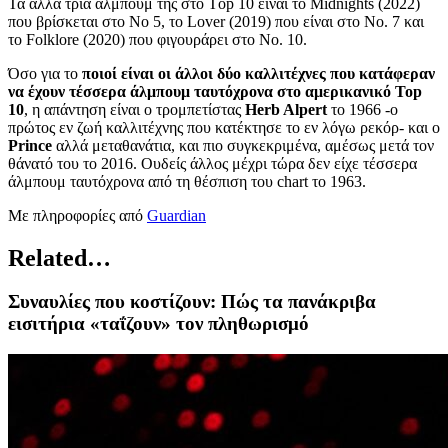
Τα άλλα τρία άλμπουμ της στο Τop 10 είναι το Midnights (2022)
που βρίσκεται στο Νο 5, το Lover (2019) που είναι στο Νο. 7 και
το Folklore (2020) που φιγουράρει στο Νο. 10.
Όσο για το
ποιοί είναι οι άλλοι δύο καλλιτέχνες που κατάφεραν
να έχουν τέσσερα άλμπουμ ταυτόχρονα στο αμερικανικό Top
10
, η απάντηση είναι ο τρομπετίστας
Herb Alpert
το 1966 -ο
πρώτος εν ζωή καλλιτέχνης που κατέκτησε το εν λόγω ρεκόρ- και ο
Prince
αλλά μεταθανάτια, και πιο συγκεκριμένα, αμέσως μετά τον
θάνατό του το 2016. Ουδείς άλλος μέχρι τώρα δεν είχε τέσσερα
άλμπουμ ταυτόχρονα από τη θέσπιση του chart το 1963.
Με πληροφορίες από
Guardian
Related…
Συναυλίες που κοστίζουν: Πώς τα πανάκριβα
εισιτήρια «ταΐζουν» τον πληθωρισμό