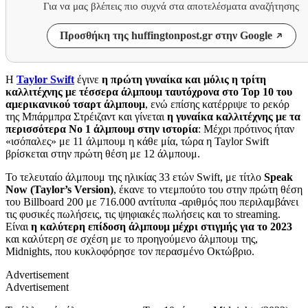
Για να μας βλέπεις πιο συχνά στα αποτελέσματα αναζήτησης
Προσθήκη της huffingtonpost.gr στην Google
Η
Taylor Swift
έγινε
η πρώτη γυναίκα και μόλις η τρίτη
καλλιτέχνης με τέσσερα άλμπουμ ταυτόχρονα στο Top 10 του
αμερικανικού τσαρτ άλμπουμ
, ενώ επίσης κατέρριψε το ρεκόρ
της Μπάρμπρα Στρέιζαντ και γίνεται
η γυναίκα καλλιτέχνης με τα
περισσότερα Νο 1 άλμπουμ στην ιστορία
: Μέχρι πρότινος ήταν
«ισόπαλες» με 11 άλμπουμ η κάθε μία, τώρα η Taylor Swift
βρίσκεται στην πρώτη θέση με 12 άλμπουμ.
Το τελευταίο άλμπουμ της ηλικίας 33 ετών Swift, με τίτλο
Speak
Now (Taylor’s Version)
, έκανε το ντεμπούτο του στην πρώτη θέση
του Billboard 200 με 716.000 αντίτυπα -αριθμός που περιλαμβάνει
τις φυσικές πωλήσεις, τις ψηφιακές πωλήσεις και το streaming.
Είναι
η καλύτερη επίδοση άλμπουμ μέχρι στιγμής για το 2023
και καλύτερη σε σχέση με το προηγούμενο άλμπουμ της,
Midnights, που κυκλοφόρησε τον περασμένο Οκτώβριο.
Advertisement
Advertisement