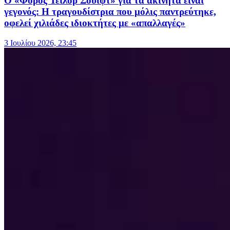
Ο «Φόρος Τέιλορ Σουίφτ» για τα ακίνητα είναι
γεγονός: Η τραγουδίστρια που μόλις παντρεύτηκε,
οφελεί χιλιάδες ιδιοκτήτες με «απαλλαγές»
3 Ιουλίου 2026, 23:45