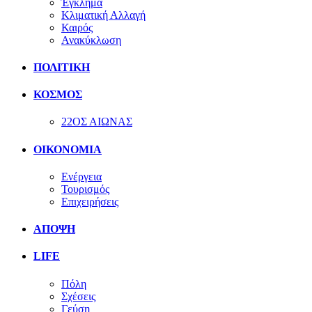
Έγκλημα
Κλιματική Αλλαγή
Καιρός
Ανακύκλωση
ΠΟΛΙΤΙΚΗ
ΚΟΣΜΟΣ
22ΟΣ ΑΙΩΝΑΣ
ΟΙΚΟΝΟΜΙΑ
Ενέργεια
Τουρισμός
Επιχειρήσεις
ΑΠΟΨΗ
LIFE
Πόλη
Σχέσεις
Γεύση