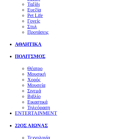
Ταξίδι
Ευεξία
Pet Life
Γονείς
Στυλ
Προτάσεις
ΑΘΛΗΤΙΚΑ
ΠΟΛΙΤΣΜΟΣ
Θέατρο
Μουσική
Χορός
Μουσεία
Σινεμά
Βιβλίο
Εικαστικά
Τηλεόραση
ENTERTAINMENT
22ΟΣ ΑΙΩΝΑΣ
Τεχνολογία