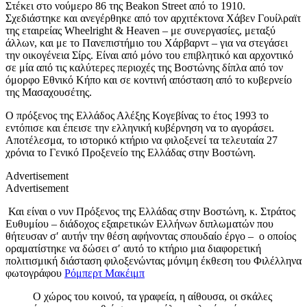
Στέκει στο νούμερο 86 της Βeakon Street από το 1910.
Σχεδιάστηκε και ανεγέρθηκε από τον αρχιτέκτονα Χάβεν Γουίλραϊτ
της εταιρείας Wheelright & Heaven – με συνεργασίες, μεταξύ
άλλων, και με το Πανεπιστήμιο του Χάρβαρντ – για να στεγάσει
την οικογένεια Σίρς. Είναι από μόνο του επιβλητικό και αρχοντικό
σε μία από τις καλύτερες περιοχές της Βοστώνης δίπλα από τον
όμορφο Εθνικό Κήπο και σε κοντινή απόσταση από το κυβερνείο
της Μασαχουσέτης.
Ο πρόξενος της Ελλάδος Αλέξης Κογεβίνας τo έτος 1993 το
εντόπισε και έπεισε την ελληνική κυβέρνηση να το αγοράσει.
Αποτέλεσμα, το ιστορικό κτήριο να φιλοξενεί τα τελευταία 27
χρόνια το Γενικό Προξενείο της Ελλάδας στην Βοστώνη.
Advertisement
Advertisement
Και είναι ο νυν Πρόξενος της Ελλάδας στην Βοστώνη, κ. Στράτος
Ευθυμίου – διάδοχος εξαιρετικών Ελλήνων διπλωματών που
θήτευσαν σ′ αυτήν την θέση αφήνοντας σπουδαίο έργο – ο οποίος
οραματίστηκε να δώσει σ′ αυτό το κτήριο μια διαφορετική
πολιτισμική διάσταση φιλοξενώντας μόνιμη έκθεση του Φιλέλληνα
φωτογράφου
Ρόμπερτ Μακέιμπ
Ο χώρος του κοινού, τα γραφεία, η αίθουσα, οι σκάλες