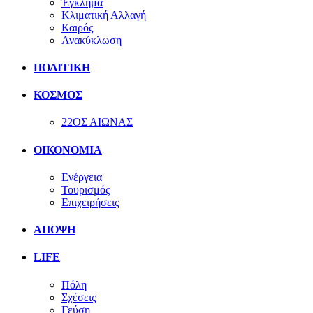
Έγκλημα
Κλιματική Αλλαγή
Καιρός
Ανακύκλωση
ΠΟΛΙΤΙΚΗ
ΚΟΣΜΟΣ
22ΟΣ ΑΙΩΝΑΣ
ΟΙΚΟΝΟΜΙΑ
Ενέργεια
Τουρισμός
Επιχειρήσεις
ΑΠΟΨΗ
LIFE
Πόλη
Σχέσεις
Γεύση