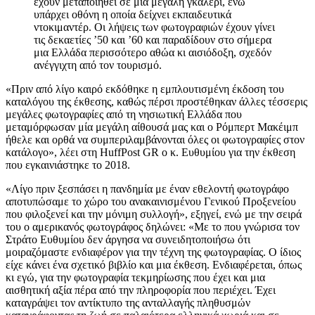
έχουν μεταποιηθεί σε μια μεγάλη γκαλερί, ενώ
υπάρχει οθόνη η οποία δείχνει εκπαιδευτικά
ντοκιμαντέρ. Οι λήψεις των φωτογραφιών έχουν γίνει
τις δεκαετίες ’50 και ’60 και παραδίδουν στο σήμερα
μια Ελλάδα περισσότερο αθώα κι αισιόδοξη, σχεδόν
ανέγγιχτη από τον τουρισμό.
«Πριν από λίγο καιρό εκδόθηκε η εμπλουτισμένη έκδοση του
καταλόγου της έκθεσης, καθώς πέρσι προστέθηκαν άλλες τέσσερις
μεγάλες φωτογραφίες από τη νησιωτική Ελλάδα που
μεταμόρφωσαν μία μεγάλη αίθουσά μας και ο Ρόμπερτ Μακέιμπ
ήθελε και ορθά να συμπεριλαμβάνονται όλες οι φωτογραφίες στον
κατάλογο», λέει στη HuffPost GR ο κ. Ευθυμίου για την έκθεση
που εγκαινιάστηκε το 2018.
«Λίγο πριν ξεσπάσει η πανδημία με έναν εθελοντή φωτογράφο
αποτυπώσαμε το χώρο του ανακαινισμένου Γενικού Προξενείου
που φιλοξενεί και την μόνιμη συλλογή», εξηγεί, ενώ με την σειρά
του ο αμερικανός φωτογράφος δηλώνει: «Με το που γνώρισα τον
Στράτο Ευθυμίου δεν άργησα να συνειδητοποιήσω ότι
μοιραζόμαστε ενδιαφέρον για την τέχνη της φωτογραφίας. Ο ίδιος
είχε κάνει ένα σχετικό βιβλίο και μια έκθεση. Ενδιαφέρεται, όπως
κι εγώ, για την φωτογραφία τεκμηρίωσης που έχει και μια
αισθητική αξία πέρα από την πληροφορία που περιέχει.
Έχει
καταγράψει τον αντίκτυπο της ανταλλαγής πληθυσμών