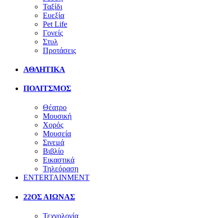
Ταξίδι
Ευεξία
Pet Life
Γονείς
Στυλ
Προτάσεις
ΑΘΛΗΤΙΚΑ
ΠΟΛΙΤΣΜΟΣ
Θέατρο
Μουσική
Χορός
Μουσεία
Σινεμά
Βιβλίο
Εικαστικά
Τηλεόραση
ENTERTAINMENT
22ΟΣ ΑΙΩΝΑΣ
Τεχνολογία