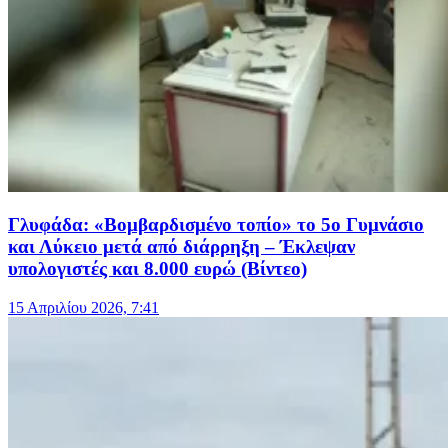
Γλυφάδα: «Βομβαρδισμένο τοπίο» το 5ο Γυμνάσιο
και Λύκειο μετά από διάρρηξη – Έκλεψαν
υπολογιστές και 8.000 ευρώ (Βίντεο)
15 Απριλίου 2026, 7:41