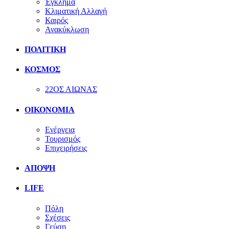
Έγκλημα
Κλιματική Αλλαγή
Καιρός
Ανακύκλωση
ΠΟΛΙΤΙΚΗ
ΚΟΣΜΟΣ
22ΟΣ ΑΙΩΝΑΣ
ΟΙΚΟΝΟΜΙΑ
Ενέργεια
Τουρισμός
Επιχειρήσεις
ΑΠΟΨΗ
LIFE
Πόλη
Σχέσεις
Γεύση