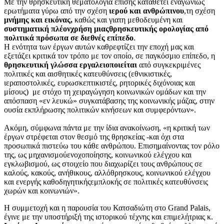
Με την θρησκευτική θεματολογία επίσης καταθέτει εναγωνίως
ερωτήματα γύρω από την σχέση
ιερού και ανθρώπινου
,τη σχέση
μνήμης και εικόνας,
καθώς και γιατη μεθοδευμένη και
συστηματική πλέονχρήση μιαςθρησκευτικής ορολογίας από
πολιτικά πρόσωπα σε διεθνές επίπεδο
.
Η ενότητα των έργων αυτών καθρεφτίζει την εποχή μας και
εξετάζει κριτικά τον τρόπο με τον οποίο, σε παγκόσμιο επίπεδο, η
θρησκευτική γλώσσα εργαλειοποιείται
από συγκεκριμένες
πολιτικές και αισθητικές κατευθύνσεις (εθνικιστικές,
ιεραποστολικές, ευρωσκεπτικιστές, ρητορικές διχόνοιας και
μίσους) με στόχο τη χειραγώγηση κοινωνικών ομάδων και την
απόσπαση «εν λευκώ» συγκατάβασης της κοινωνικής μάζας, στην
ουσία εκπλήρωσης πολιτικών κινήσεων και συμφερόντων».
Ακόμη, σύμφωνα πάντα με την ίδια ανακοίνωση, «η κριτική των
έργων στρέφεται στον θεσμό της θρησκείας -και όχι στα
προσωπικά πιστεύω του κάθε ανθρώπου. Επισημαίνοντας τον ρόλο
της, ως μηχανισμούενοχοποίησης, κοινωνικού ελέγχου και
εγκλωβισμού, ως στοιχείο που διαχωρίζει τους ανθρώπους σε
καλούς, κακούς, ανήθικους, αλλόθρησκους, κοινωνικού ελέγχου
και ενεργής καθοδηγητικήςεμπλοκής σε πολιτικές κατευθύνσεις
χωρών και κοινωνιών».
Η συμμετοχή και η παρουσία του Κατσαδιώτη στο Grand Palais,
έγινε με την υποστήριξή της ιστορικού τέχνης και επιμελήτριας κ.