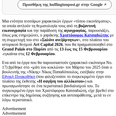
Προσθήκη της huffingtonpost.gr στην Google
Μια ενότητα τεσσάρων χαρακτικών έργων «τύπου εικονίσματος»,
τα οποία αντλούν τη θεματολογία τους από τη
βυζαντινή
εικονογραφία
και την παράδοση της
αγιογραφίας
, παρουσιάζει,
όπως μας ενημερώνει, ο χαράκτης
Χριστόφορος Κατσαδιώτης
με
τη συμμετοχή του στο
«Σαλόνι ανεξάρτητων
», στο πλαίσιο του
ιστορικού θεσμού
Art Capital 2026
, που θα πραγματοποιηθεί στο
Grand Palais στο Παρίσι
από τις
13 έως τις 15 Φεβρουαρίου
-εγκαίνια στις
12 Φεβρουαρίου
.
Ενα από τα έργα που θα παρουσιαστούν (χαρακτικό εικόνισμα Νο.
17) βρέθηκε στo «μάτι του κυκλώνα» τον Μάρτιο του 2025 όταν ο
βουλευτής της «Νίκης» Νίκος Παπαδόπουλος, εισέβαλε στην
Εθνική Πινακοθήκη
(που φιλοξενούσε το συγκεκριμένο έργο στο
πλαίσιο της έκθεσης
«Η σαγήνη του αλλόκοτου»
) και
πρωταγωνίστησε σε ένα περιστατικό βανδαλισμού του. Το
συγκεκριμένο έργο του Χριστόφορου Κατσαδιώτη, είχε βρεθεί στο
επίκεντρο της δημόσιας συζήτησης και αντιπαράθεσης, μετά το εν
λόγω περιστατικό.
Advertisement
Advertisement