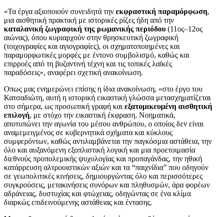
«Τα έργα αξιοποιούν συνειδητά την
εκφραστική παραμόρφωση
,
μια αισθητική πρακτική με ιστορικές ρίζες ήδη από την
καταλανική ζωγραφική της ρωμανικής περιόδου
(11ος–12ος
αιώνας), όπου κυριαρχούν στην θρησκευτική ζωγραφική
(τοιχογραφίες και αγιογραφίες), οι σχηματοποιημένες και
παραμορφωτικές μορφές με έντονο συμβολισμό, καθώς και
επιρροές από τη βυζαντινή τέχνη και τις τοπικές λαϊκές
παραδόσεις», αναφέρει σχετική ανακοίνωση.
Οπως μας ενημερώνει επίσης η ίδια ανακοίνωση, «στο έργο του
Κατσαδιώτη, αυτή η ιστορική εικαστική γλώσσα μετασχηματίζεται
στο σήμερα, ως προσωπική γραφή και
εξατομικευμένη αισθητική
επιλογή
, με στόχο την εικαστική έκφραση. Νοηματικά,
αποτυπώνει την αγωνία του μέσου ανθρώπου, ο οποίος δεν είναι
αναμεμειγμένος σε κυβερνητικά σχήματα και κύκλους
συμφερόντων, καθώς αντιλαμβάνεται την παγκόσμια αστάθεια, την
όλο και αυξανόμενη εξοπλιστική λογική και μια προετοιμασία
διεθνούς προπολεμικής ψυχολογίας και προπαγάνδας, την ηθική
κατάρρευση αλτρουιστικών αξιών και τα “παιχνίδια” που οδηγούν
σε γεωπολιτικές κινήσεις, δημιουργώντας όλο και περισσότερες
συγκρούσεις, μετακινήσεις συνόρων και πληθυσμών, άρα φορέων
αδράνειας, δυστυχίας και φτώχειας, οδηγώντας σε ένα κλίμα
διαρκώς επιδεινούμενης αστάθειας και έντασης.