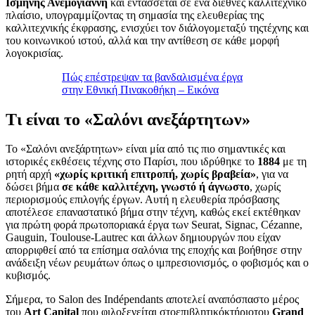
Ισμήνης Ανεμογιάννη
και εντάσσεται σε ένα διεθνές καλλιτεχνικό
πλαίσιο, υπογραμμίζοντας τη σημασία της ελευθερίας της
καλλιτεχνικής έκφρασης, ενισχύει τον διάλογομεταξύ τηςτέχνης και
του κοινωνικού ιστού, αλλά και την αντίθεση σε κάθε μορφή
λογοκρισίας.
Πώς επέστρεψαν τα βανδαλισμένα έργα
στην Εθνική Πινακοθήκη – Εικόνα
Τι είναι το «Σαλόνι ανεξάρτητων»
Το «Σαλόνι ανεξάρτητων» είναι μία από τις πιο σημαντικές και
ιστορικές εκθέσεις τέχνης στο Παρίσι, που ιδρύθηκε το
1884
με τη
ρητή αρχή
«χωρίς κριτική επιτροπή, χωρίς βραβεία»
, για να
δώσει βήμα
σε κάθε καλλιτέχνη, γνωστό ή άγνωστο
, χωρίς
περιορισμούς επιλογής έργων. Αυτή η ελευθερία πρόσβασης
αποτέλεσε επαναστατικό βήμα στην τέχνη, καθώς εκεί εκτέθηκαν
για πρώτη φορά πρωτοποριακά έργα των Seurat, Signac, Cézanne,
Gauguin, Toulouse-Lautrec και άλλων δημιουργών που είχαν
απορριφθεί από τα επίσημα σαλόνια της εποχής και βοήθησε στην
ανάδειξη νέων ρευμάτων όπως ο ιμπρεσιονισμός, ο φοβισμός και ο
κυβισμός.
Σήμερα, το Salon des Indépendants αποτελεί αναπόσπαστο μέρος
του
Art Capital
που φιλοξενείται στοεπιβλητικόκτήριοτου
Grand